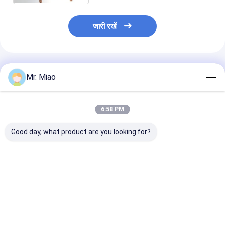
जारी रखें
अनुशंसित उत्पाद
Mr. Miao
6:58 PM
Good day, what product are you looking for?
मोटर वाहन और मशीनरी में हीट
पानी पंप प्रतिरोध कंपन में 4.5
अनुकूलित कंडेनसर
एक्सचेंजर के रूप में इंटीग्रल
मिमी फिन हाइट कंडेनसर
लिक्विड कूलिंग / फि
कॉपर / क्यूप्रोनिक्ल कंडेनसर
कॉयल
कॉइल हीट एक्सचेंजर्
कॉयल
सबसे अच्छी कीमत
सबसे अच्छी कीमत
सबसे अच्छी 