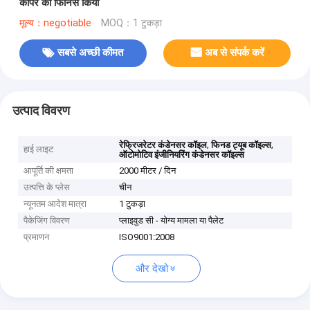
कॉपर को फिनिस किया
मूल्य：negotiable
MOQ：1 टुकड़ा
सबसे अच्छी कीमत
अब से संपर्क करें
उत्पाद विवरण
,
,
रेफ्रिजरेटर कंडेनसर कॉइल
फिनड ट्यूब कॉइल्स
हाई लाइट
ऑटोमोटिव इंजीनियरिंग कंडेनसर कॉइल्स
आपूर्ति की क्षमता
2000 मीटर / दिन
उत्पत्ति के प्लेस
चीन
न्यूनतम आदेश मात्रा
1 टुकड़ा
पैकेजिंग विवरण
प्लाइवुड सी - योग्य मामला या पैलेट
प्रमाणन
ISO9001:2008
और देखो