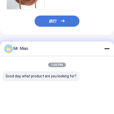
続行
推薦されたプロダクト
Mr. Miao
1:05 PM
Good day, what product are you looking for?
必要な銅/Cupronickel
水ポンプの抵抗の振動
カスタマイズさ
のコンデンサーは自動
の4.5mmのひれの高さ
ンデンサーは液
車および機械類の熱交
のコンデンサーのコイ
却/Finnedコ
換器として巻く
ル
交換器を巻く
ベストプライス
ベストプライス
ベストプラ