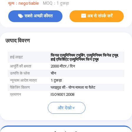
मूल्य：negotiable
MOQ：1 टुकड़ा
सबसे अच्छी कीमत
अब से संपर्क करें
उत्पाद विवरण
,
,
फिनड एल्युमिनियम टयूबिंग
एल्युमिनियम फिनेड ट्यूब
हाई लाइट
हाई एफिशिएंट एल्युमिनियम फिन ट्यूब
आपूर्ति की क्षमता
2000 मीटर / दिन
उत्पत्ति के प्लेस
चीन
न्यूनतम आदेश मात्रा
1 टुकड़ा
पैकेजिंग विवरण
प्लाइवुड सी - योग्य मामला या पैलेट
प्रमाणन
ISO9001:2008
और देखो