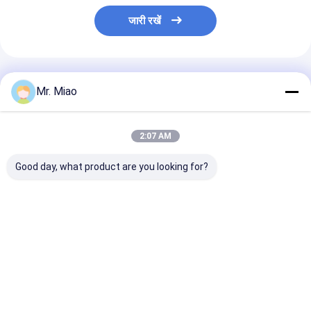
जारी रखें
अनुशंसित उत्पाद
Mr. Miao
2:07 AM
Good day, what product are you looking for?
एल्यूमीनियम Extruded
3.2 मिमी एक्सटेंडेड
प्रशीतन संघनित्र के
Finned ट्यूबों लचीले के
एल्यूमीनियम फिन ट्यूब के साथ
उच्च ताप विनिमय दर
साथ झुकने और Coiling /
मध्यम ऊंचाई के लिए झुकने
फिन एल्यूमीनियम ट्यूब
कम फिन ट्यूबों के लिए
और कोइलिंग
सबसे अच्छी कीमत
सबसे अच्छी कीमत
सबसे अच्छी 