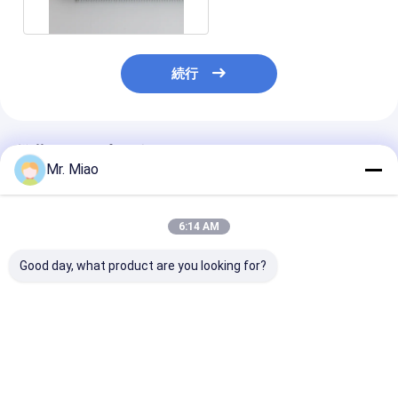
続行
推薦されたプロダクト
Mr. Miao
6:14 AM
Good day, what product are you looking for?
アルミニウムはFinned
曲がり、巻くことのた
高熱の為替レー
管曲がり、巻くこと/低
めの中型の高さの
凍のコンデンサ
いひれ付き管のための
3.2mm突き出されたア
めのfinnedア
適用範囲が広いの突き
ルミニウムひれ付き管
ム管を統合した
出た
ベストプライス
ベストプライス
ベストプラ