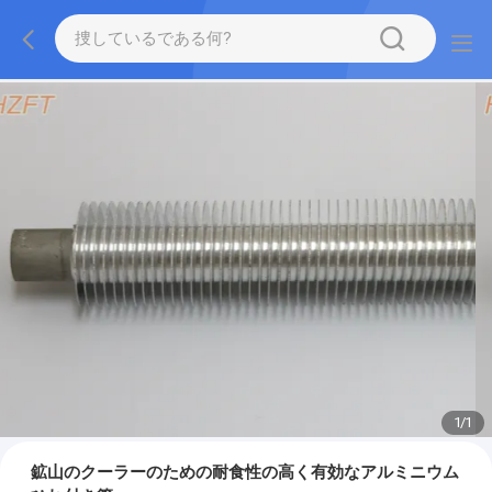
1
/
1
鉱山のクーラーのための耐食性の高く有効なアルミニウム