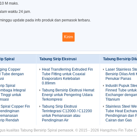
 10 M maks.
alam waktu 24 jam.
 minggu update pada info produk dan pemasok terbaru.
ip Spiral
Tabung Sirip Ekstrusi
Tabung Bersirip Dil
ging Copper
Heat Transferring Extruded Fin
Laser Stainless St
ed Tube dengan
Tube Fitting untuk Coaxial
Bersirip Dilas Anti
usi
Evaporators Ketebalan
Penukar Panas
0.89mm
rip Spiral
Industri Pupuk Ste
embaga Integral
Tabung Bersirip Ekstrusi Hemat
Finned Tube untuk
 Tinggi untuk
Energi untuk Pengering Udara
Exchanger dengan
nsasi
Terkompresi
Titanium
 Spiral Copper Fin
Tabung Sirip Ekstrusi
Stainless Steel We
Pendinginan
Terintegrasi C12000 / C12200
Tube Heat Exchan
 Pemanasan
untuk Pemanasan atau
Pendinginan dan
irip Rendah
Pendinginan Air
Cairan dan Gas
gus kualitas Tabung Bersirip Spiral pemasok. © 2015 - 2026 Hangzhou Fin Tube Co.