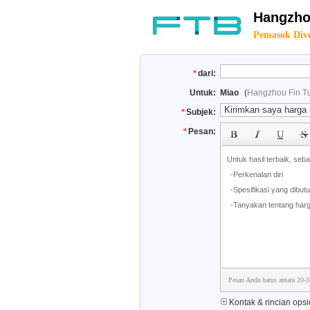
Hangzhou
Pemasok Dive
dari:
Untuk:
Miao
(
Hangzhou Fin Tu
Subjek:
Pesan:
Pesan Anda harus antara 20-3
Kontak & rincian opsi