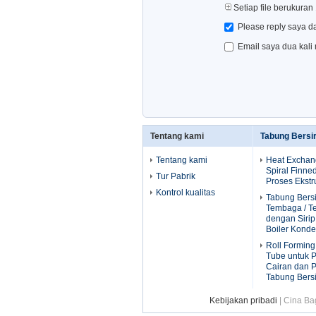
Setiap file berukuran
Please reply saya d
Email saya dua kali
Tentang kami
Tabung Bersir
Tentang kami
Heat Exchan
Spiral Finn
Tur Pabrik
Proses Ekstr
Kontrol kualitas
Tabung Bersi
Tembaga / T
dengan Sirip
Boiler Konde
Roll Forming
Tube untuk 
Cairan dan
Tabung Bers
Kebijakan pribadi
| Cina Ba