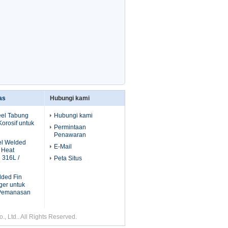
as
Hubungi kami
eel Tabung
Hubungi kami
 Korosif untuk
Permintaan
Penawaran
el Welded
E-Mail
 Heat
 316L /
Peta Situs
lded Fin
ger untuk
 Pemanasan
, Ltd.. All Rights Reserved.