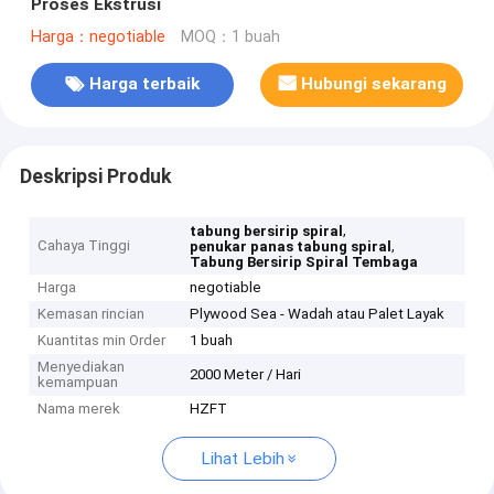
Proses Ekstrusi
Harga：negotiable
MOQ：1 buah
Harga terbaik
Hubungi sekarang
Deskripsi Produk
,
tabung bersirip spiral
Cahaya Tinggi
,
penukar panas tabung spiral
Tabung Bersirip Spiral Tembaga
Harga
negotiable
Kemasan rincian
Plywood Sea - Wadah atau Palet Layak
Kuantitas min Order
1 buah
Menyediakan
2000 Meter / Hari
kemampuan
Nama merek
HZFT
Lihat Lebih