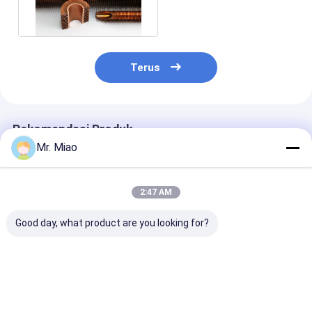
Tube dengan Proses
Ekstrusi
Terus
Rekomendasi Produk
Mr. Miao
2:47 AM
Good day, what product are you looking for?
Tabung Bersirip
Dengan Proses Roll
C68700 / C443
Tembaga Bekerja
Forming, Tabung
Tabung Bersir
Dingin untuk
Tembaga Spiral
Spiral Paduan
Pendingin Udara /
Bersirip Untuk
Tembaga Anti 
Penukar Panas
Pendinginan Dan
untuk Penukar
Harga terbaik
Harga terbaik
Harga terb