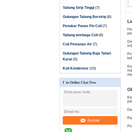
Tabung Sirip Tinggi
(7)
Gulungan Tabung Bersirip
(8)
Li
Penukar Panas Fin Coil
(7)
Ha
pe
Tabung tembaga Coil
(8)
De
Coil Pemanas Air
(7)
ind
Gulungan Tabung Baja Tahan
Pr
ke
Karat
(5)
Ka
Koil Kondensor
(10)
ma
me
I 'm Online Chat Now
O
Ka
pe
Da
Ra
Kontak
Pr