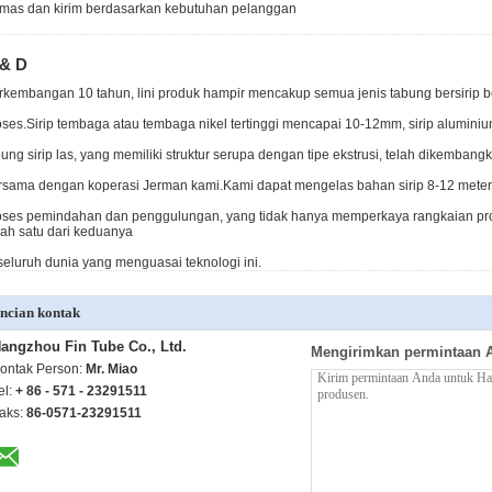
mas dan kirim berdasarkan kebutuhan pelanggan
 & D
rkembangan 10 tahun, lini produk hampir mencakup semua jenis tabung bersirip b
oses.Sirip tembaga atau tembaga nikel tertinggi mencapai 10-12mm, sirip alumi
bung sirip las, yang memiliki struktur serupa dengan tipe ekstrusi, telah dikemban
rsama dengan koperasi Jerman kami.Kami dapat mengelas bahan sirip 8-12 mete
oses pemindahan dan penggulungan, yang tidak hanya memperkaya rangkaian prod
lah satu dari keduanya
 seluruh dunia yang menguasai teknologi ini.
ncian kontak
angzhou Fin Tube Co., Ltd.
Mengirimkan permintaan 
ontak Person:
Mr. Miao
el:
+ 86 - 571 - 23291511
aks:
86-0571-23291511