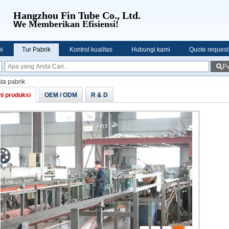
Hangzhou Fin Tube Co., Ltd.
W
e Memberikan Efisiensi!
i
Tur Pabrik
Kontrol kualitas
Hubungi kami
Quote request
Pe
ta pabrik
ni produksi
OEM / ODM
R & D