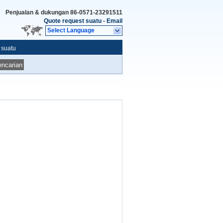
Penjualan & dukungan
86-0571-23291511
Quote request suatu
-
Email
Select Language
 suatu
ncarian