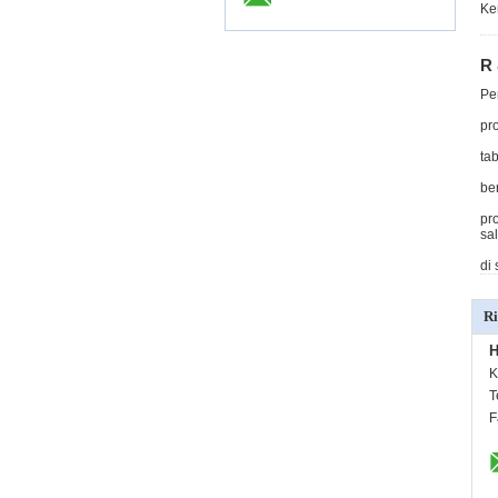
Ke
R
Pe
pr
ta
be
pr
sa
di
Ri
H
K
T
F