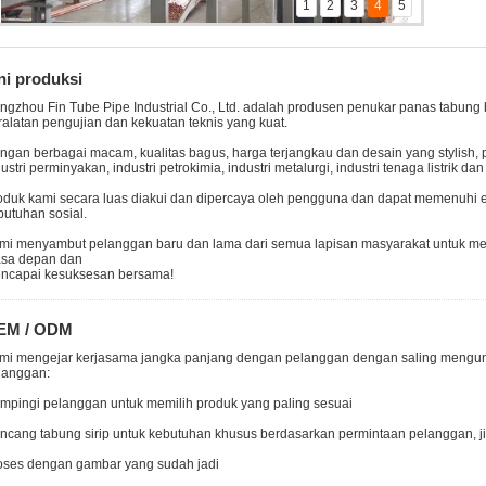
1
2
3
4
5
ni produksi
ngzhou Fin Tube Pipe Industrial Co., Ltd. adalah produsen penukar panas tabung 
ralatan pengujian dan kekuatan teknis yang kuat.
ngan berbagai macam, kualitas bagus, harga terjangkau dan desain yang stylish,
ustri perminyakan, industri petrokimia, industri metalurgi, industri tenaga listrik dan
oduk kami secara luas diakui dan dipercaya oleh pengguna dan dapat memenuhi
butuhan sosial.
mi menyambut pelanggan baru dan lama dari semua lapisan masyarakat untuk me
sa depan dan
ncapai kesuksesan bersama!
EM / ODM
mi mengejar kerjasama jangka panjang dengan pelanggan dengan saling mengunt
langgan:
mpingi pelanggan untuk memilih produk yang paling sesuai
ncang tabung sirip untuk kebutuhan khusus berdasarkan permintaan pelanggan, 
oses dengan gambar yang sudah jadi