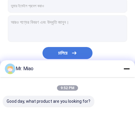
কারখানা ভ্রমণ
মান নিয়ন্ত্রণ
যোগাযোগ করুন
উদ্ধৃতির জন্য আবেদন
চালিয়ে
Mr. Miao
সর্পিল ফিন্ড টিউব
আমাদের বিভাগসমূহ
কপার ফিন্ড টিউব
9:52 PM
অ্যালুমিনিয়াম ফিন টিউব
Good day, what product are you looking for?
এক্সট্রুড ফিন টিউব
স্টেইনলেস স্টিল ফিন্ড টিউব
সর্পিল ফিন্ড টিউব
কপার ফিন্ড টিউব
অ্যালুমিনিয়াম ফিন টিউ