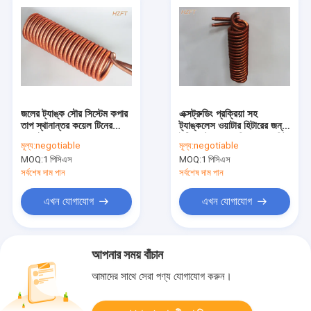
জলের ট্যাঙ্ক সৌর সিস্টেম কপার
এক্সট্রুডিং প্রক্রিয়া সহ
তাপ স্থানান্তর কয়েল টিনের
ট্যাঙ্কলেস ওয়াটার হিটারের জন্য
ধাতুপট্টাবৃত সঙ্গে
ইন্টিগ্রেটেড কপার ফিন কয়েল হিট
মূল্য:
negotiable
মূল্য:
negotiable
এক্সচেঞ্জার
MOQ:
1 পিসিএস
MOQ:
1 পিসিএস
সর্বশেষ দাম পান
সর্বশেষ দাম পান
এখন যোগাযোগ
এখন যোগাযোগ
আপনার সময় বাঁচান
আমাদের সাথে সেরা পণ্য যোগাযোগ করুন।