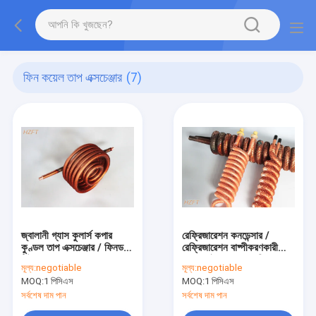
ফিন কয়েল তাপ এক্সচেঞ্জার
(7)
জ্বালানী গ্যাস কুলার্স কপার
রেফ্রিজারেশন কনডেন্সার /
কুণ্ডল তাপ এক্সচেঞ্জার / ফিনড
রেফ্রিজারেশন বাষ্পীকরণকারী
টিউব কয়েল
মধ্যে আইএসও কপার নিকেল
মূল্য:
negotiable
মূল্য:
negotiable
ফিন কয়েল তাপ এক্সচেঞ্জার
MOQ:
1 পিসিএস
MOQ:
1 পিসিএস
সর্বশেষ দাম পান
সর্বশেষ দাম পান