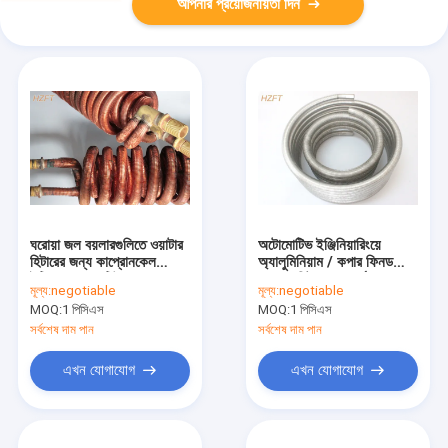
আপনার প্রয়োজনীয়তা দিন
ঘরোয়া জল বয়লারগুলিতে ওয়াটার
অটোমোটিভ ইঞ্জিনিয়ারিংয়ে
হিটারের জন্য কাপ্রোনকেল
অ্যালুমিনিয়াম / কপার ফিনড
ইন্টিগ্রাল কপার টিউব কয়েল
কোয়েল হিট এক্সচেঞ্জার্স
মূল্য:
negotiable
মূল্য:
negotiable
MOQ:
1 পিসিএস
MOQ:
1 পিসিএস
সর্বশেষ দাম পান
সর্বশেষ দাম পান
এখন যোগাযোগ
এখন যোগাযোগ