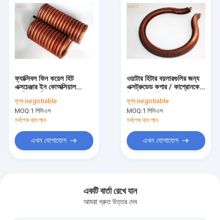
ফ্যাক্সিবল ফিন কয়েল হিট
ওয়াটার হিটার বয়লারগুলির জন্য
এক্সচেঞ্জার ইন কোঅক্সিয়াল
এক্সট্রুডেড কপার / কাপ্রোনকেল
বাষ্পীভূতকারী, ফ্যান কয়েল
ফিন কয়েল হিট এক্সচেঞ্জার
মূল্য:
negotiable
মূল্য:
negotiable
ইউনিট
MOQ:
1 পিসিএস
MOQ:
1 পিসিএস
সর্বশেষ দাম পান
সর্বশেষ দাম পান
এখন যোগাযোগ
এখন যোগাযোগ
বাড়ি
পণ্য
একটি বার্তা রেখে যান
আমরা দ্রুত উত্তর দেব
আমাদের সম্পর্কে