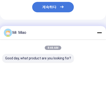
계속하다
추천된 제품
Mr. Miao
8:46 AM
Good day, what product are you looking for?
구리 또는 큐프로 니켈
열교환기는 가정용 물
수 가열기 / 온
과 원자력 발전소 열교
가열기에서 유동적 냉난
한 1.5 밀리미터
환기 핀 관
방을 위한 핀 관을 밀어
용해열 열교 핀 
냈습니다
최고의 가격
최고의 가격
최고의 