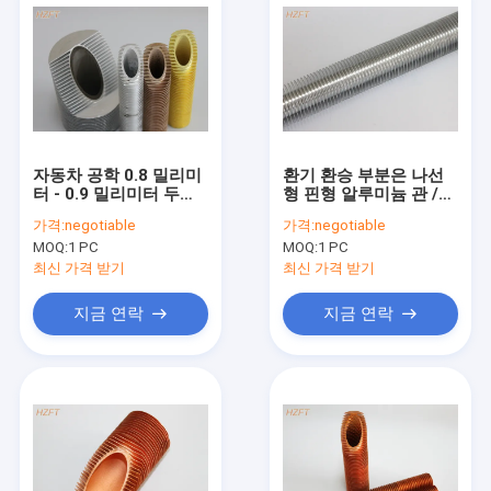
자동차 공학 0.8 밀리미
환기 환승 부분은 나선
터 - 0.9 밀리미터 두께
형 핀형 알루미늄 관 /
동안 통합된 알루미늄
핀 튜브 교환기를 밀어
가격:
negotiable
가격:
negotiable
나선형 핀형 관
냈습니다
MOQ:
1 PC
MOQ:
1 PC
최신 가격 받기
최신 가격 받기
지금 연락
지금 연락
집
제품
우리에 대하여