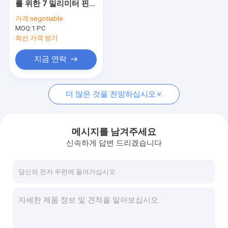
를 위한 7 밀리미터 핀
용접된 핀형 관
높이 대단히 열 도전 나
가격:
negotiable
선 핀 관
MOQ:
열교환기 탄미익 관
1 PC
최신 가격 받기
하이-핀 관
지금 연락
핀형 튜브 코일
더 많은 것을 전망하십시오
핀 타래관식 열교환기
구리 튜브 코일
메시지를 남겨주세요
물 히팅 코일
신속하게 답변 드리겠습니다
스테인레스 강 튜브 코일
응축 코일