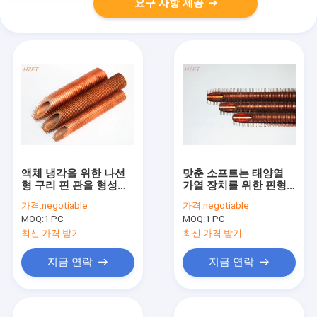
요구 사항 제공
액체 냉각을 위한 나선
맞춘 소프트는 태양열
형 구리 핀 관을 형성하
가열 장치를 위한 핀형
고 낮은 핀형 관을 가열
구리 튜브를 단련했습니
가격:
negotiable
가격:
negotiable
시켜 회전하세요
다
MOQ:
1 PC
MOQ:
1 PC
최신 가격 받기
최신 가격 받기
지금 연락
지금 연락