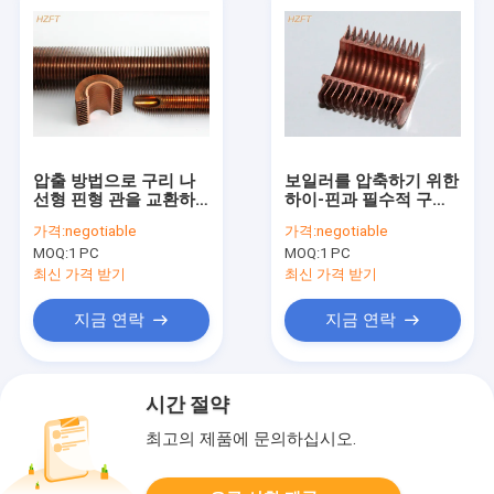
압출 방법으로 구리 나
보일러를 압축하기 위한
선형 핀형 관을 교환하
하이-핀과 필수적 구리 /
는 열전달
구리 니켈 나선형 핀형
가격:
negotiable
가격:
negotiable
관
MOQ:
1 PC
MOQ:
1 PC
최신 가격 받기
최신 가격 받기
지금 연락
지금 연락
시간 절약
최고의 제품에 문의하십시오.