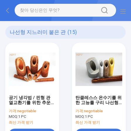
나선형 지느러미 붙은 관
(15)
공기 냉각법 / 핀형 관
탄클레스스 온수기를 위
열교환기를 위한 추운
한 고능률 구리 나선형
정교한 구리 핀형 관
핀형 관
가격:
negotiable
가격:
negotiable
MOQ:
1 PC
MOQ:
1 PC
최신 가격 받기
최신 가격 받기