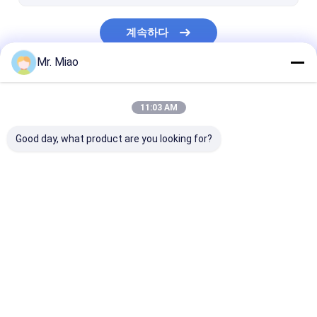
계속하다
Mr. Miao
우리의 카테고리
11:03 AM
Good day, what product are you looking for?
나선형 지느러미 붙은
구리 핀형 관
알루미늄 핀 관
관
Desktop Site
홈
사이트맵
연락처
Privacy Policy
사이트맵