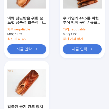
공장 여행
품질 관리
액체 냉난방을 위한 모
수 가열기 44.5를 위한
노럴 금속성 필수적 나
부식 방지 구리 / 큐프로
연락주세요
선형 핀형 관
니켈 나선형 핀형 관
가격:
negotiable
가격:
negotiable
MOQ:
1 PC
MOQ:
1 PC
인용문을 요구하세요
최신 가격 받기
최신 가격 받기
지금 연락
지금 연락
나선형 지느러미 붙은 관
구리 핀형 관
알루미늄 핀 관
돌출성형 핀 관
스테인레스 강 핀형 관
압축된 공기 건조 장치