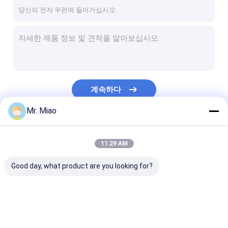
공장 여행
품질 관리
연락주세요
인용문을 요구하세요
계속하다
Mr. Miao
나선형 지느러미 붙은 관
우리의 카테고리
11:29 AM
구리 핀형 관
Good day, what product are you looking for?
알루미늄 핀 관
돌출성형 핀 관
스테인레스 강 핀형 관
나선형 지느러미 붙은
구리 핀형 관
알루미늄 핀 관