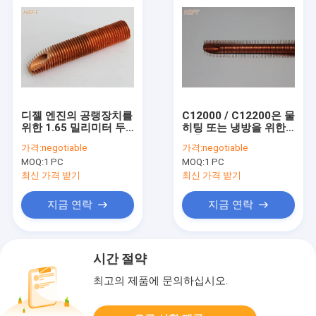
디젤 엔진의 공랭장치를
C12000 / C12200은 물
위한 1.65 밀리미터 두
히팅 또는 냉방을 위한
께 적분형 구리 핀 관
돌출성형 핀 관을 통합
가격:
negotiable
가격:
negotiable
했습니다
MOQ:
1 PC
MOQ:
1 PC
최신 가격 받기
최신 가격 받기
지금 연락
지금 연락
시간 절약
최고의 제품에 문의하십시오.