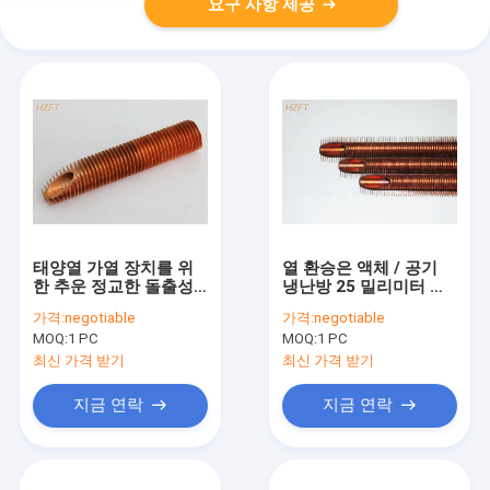
요구 사항 제공
태양열 가열 장치를 위
열 환승은 액체 / 공기
한 추운 정교한 돌출성
냉난방 25 밀리미터 외
형 구리 핀 관
부 Dia를 위한 핀 관을
가격:
negotiable
가격:
negotiable
밀어냈습니다
MOQ:
1 PC
MOQ:
1 PC
최신 가격 받기
최신 가격 받기
지금 연락
지금 연락