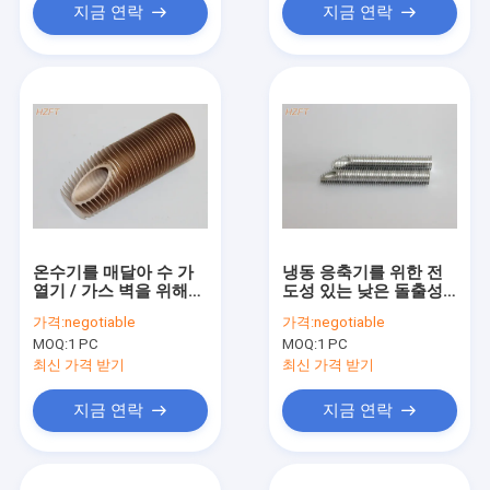
지금 연락
지금 연락
온수기를 매달아 수 가
냉동 응축기를 위한 전
열기 / 가스 벽을 위해
도성 있는 낮은 돌출성
핀형 구리 배관을 교환
형 핀 관이 대단히 가열
가격:
negotiable
가격:
negotiable
하는 고열
됩니다
MOQ:
1 PC
MOQ:
1 PC
최신 가격 받기
최신 가격 받기
지금 연락
지금 연락