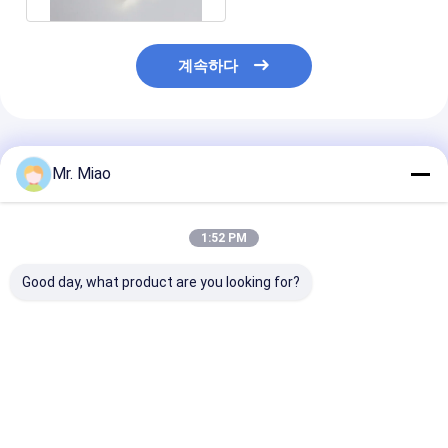
계속하다
추천된 제품
Mr. Miao
1:52 PM
Good day, what product are you looking for?
공기 냉각법 / 핀형 관
명부 포밍 처리에 의해
바다 물 열교환 
열교환기를 위한 추운
유동적 냉난방을 위한
위한 C71500 / 
정교한 구리 핀형 관
나선형 핀형 관을 구리
1-1 부식 방지 
도금하세요
니켈 나선형 핀형
최고의 가격
최고의 가격
최고의 