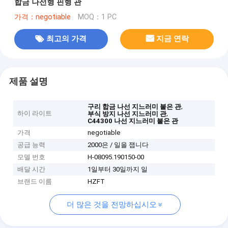
합금 나선형 핀형 관
가격：negotiable
MOQ：1 PC
최고의 가격
지금 연락
제품 설명
,
구리 합금 나선 지느러미 붙은 관
하이 라이트
,
부식 방지 나선 지느러미 관
C44300 나선 지느러미 붙은 관
가격
negotiable
공급 능력
2000은 / 일을 잽니다
모델 번호
H-08095.190150-00
배달 시간
1일부터 30일까지 일
브랜드 이름
HZFT
더 많은 것을 전망하십시오