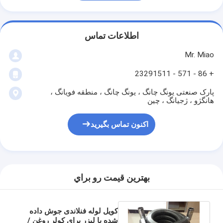
اطلاعات تماس
Mr. Miao
+ 86 - 571 - 23291511
پارک صنعتی یونگ چانگ ، یونگ چانگ ، منطقه فویانگ ،
هانگژو ، ژجیانگ ، چین
اکنون تماس بگیرید
بهترين قيمت رو براي
کویل لوله فنلاندی جوش داده
شده با لیزر برای کولر روغن /