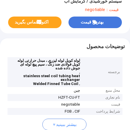
سیستم خورشیدی / گرمایش آب
قیمت：negotiable
بهترین قیمت
اکنون تماس بگیرید
توضیحات محصول
لوله کویل لوله لیزری ، مبدل حرارتی لوله
کویل فولادی ضد زنگ ، سیم پیچ لوله ای
جوش داده شده
برجسته
,
stainless steel coil tubing heat
exchanger
,
Welded Finned Tube Coil
محل منبع
چین
نام تجاری
HZFT-CU-FT
قیمت
negotiable
شرایط پرداخت
FOB ، CIF
بیشتر ببینید