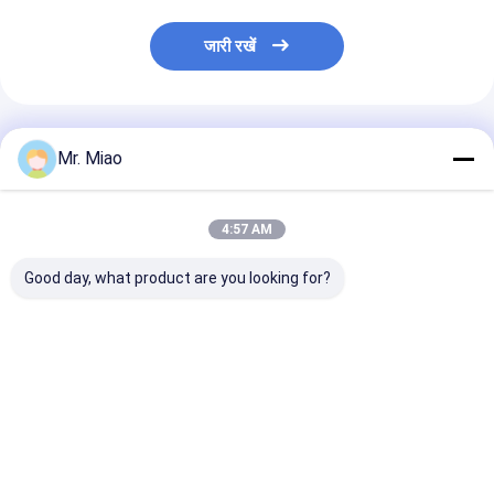
जारी रखें
अनुशंसित उत्पाद
Mr. Miao
4:57 AM
Good day, what product are you looking for?
OEM वेल्डेड Finned
हीट एक्सचेंजर्स के लिए
तेल कूलर / स्टेनलेस
स्टेनलेस स्टील ट्यूब का तार /
माध्यमिक संघनक बॉयलर
ट्यूबिंग कुंडल के लिए
ताप और शीतलक Coils
टाइटेनियम फिनेड ट्यूब
के अनुकूल एसएस 
कॉइल्स
ट्यूब का तार
सबसे अच्छी कीमत
सबसे अच्छी कीमत
सबसे अच्छी 