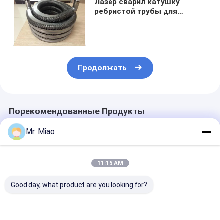
Лазер сварил катушку
ребристой трубы для
маслянного охладителя/
топления солнечной
системы/воды
Продолжать
Порекомендованные Продукты
Mr. Miao
11:16 AM
Good day, what product are you looking for?
/Топление и
Вторичные
Эко- дружел
охлаждающие
конденсируя
катушка ребр