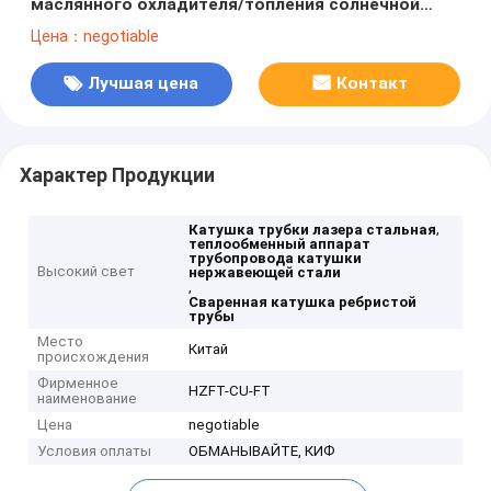
маслянного охладителя/топления солнечной
системы/воды
Цена：negotiable
Лучшая цена
Контакт
Характер Продукции
,
Катушка трубки лазера стальная
теплообменный аппарат
трубопровода катушки
Высокий свет
нержавеющей стали
,
Сваренная катушка ребристой
трубы
Место
Китай
происхождения
Фирменное
HZFT-CU-FT
наименование
Цена
negotiable
Условия оплаты
ОБМАНЫВАЙТЕ, КИФ