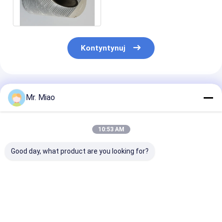
rura aluminiowa do
skraplaczy chłodniczych
Kontyntynuj
Polecane Produkty
Mr. Miao
10:53 AM
Good day, what product are you looking for?
Wytłaczana na
Zintegrowana rura
Żebrowana ru
zimno rura z
miedziana lub
miedziana o wy
wysokimi żeberkami
miedziano-niklowa z
przewodności
do wymiennika ciepła
wysokimi żeberkami
cieplnej do uż
/ spiralnej rury
do kotłów
domowego
Najlepsza cena
Najlepsza cena
Najlepsza 