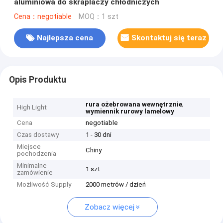
aluminiowa do skraplaczy chłodniczych
Cena：negotiable
MOQ：1 szt
Najlepsza cena
Skontaktuj się teraz
Opis Produktu
,
rura ożebrowana wewnętrznie
High Light
wymiennik rurowy lamelowy
Cena
negotiable
Czas dostawy
1 - 30 dni
Miejsce
Chiny
pochodzenia
Minimalne
1 szt
zamówienie
Możliwość Supply
2000 metrów / dzień
Zobacz więcej