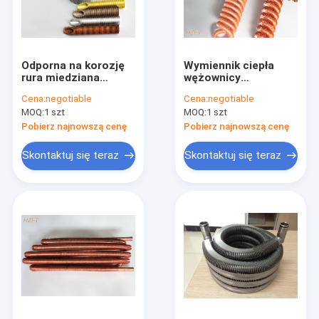
Odporna na korozję
Wymiennik ciepła
rura miedziana
wężownicy
żebrowana
miedziano-niklowej
Cena:
negotiable
Cena:
negotiable
odpowiednia do
ISO w skraplaczu
MOQ:
1 szt
MOQ:
1 szt
kotłów
chłodniczym /
kondensacyjnych
parowniku
Pobierz najnowszą cenę
Pobierz najnowszą cenę
chłodniczym
Skontaktuj się teraz
Skontaktuj się teraz
Dom
Produkty
O nas