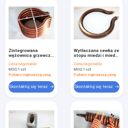
Zintegrowana
Wytłaczana cewka ze
wężownica grzewcza
stopu miedzi i miedzi
do kotłów wody
do kotłów wodnych
Cena:
negotiable
Cena:
negotiable
użytkowej
MOQ:
1 szt
MOQ:
1 szt
Odporność na
korozję
Pobierz najnowszą cenę
Pobierz najnowszą cenę
Skontaktuj się teraz
Skontaktuj się teraz