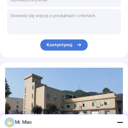
Chłodnice kopalniane i wieże chłodnicze Zintegrowana rura miedziana z wysokimi lamelami o średnicy zewnętrznej 34,5 mm
Wysokożebrowana rura miedziana do chłodnicy oleju w maszynach, wytłaczana rura żebrowa
Odporność na wibracje Miedziana rura żebrowana do kotłów przemysłowych 0,3 ~ 0,5 mm Grubość lameli
Wysokoprężna rura miedziana do wymiany ciepła w domowych podgrzewaczach wody w kotłach kondensacyjnych
Ogrzewanie i chłodzenie cieczą Rury bimetaliczne z żebrami aluminiowymi z wysokimi żebrami
Kontyntynuj
Energooszczędna bimetalowa wytłaczana rura aluminiowa do skraplaczy chłodniczych
Zintegrowana rura wymiennika ciepła miedziano-miedziano-niklowego o wysokiej przewodności cieplnej
Zbiorniki ciepłej wody Miedziana rura żebrowana / aluminiowe rury żebrowane do wymiennika ciepła
Wymiennik ciepła z niklu Cupro do domowego kotła kondensacyjnego o wysokości 10 mm
Rury żebrowane zintegrowane z wymiennikiem ciepła do skraplacza chłodniczego i parownika
Mr. Miao