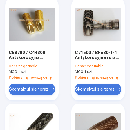
C68700 / C44300
C71500 / BFe30-1-1
Antykorozyjna
Antykorozyjna rura
spiralna rura ze
miedziana niklowo-
Cena:
negotiable
Cena:
negotiable
stopu miedzi do
żebrowa do
MOQ:
1 szt
MOQ:
1 szt
wymiennika ciepła
wymiennika ciepła
łodzi
wody morskiej
Pobierz najnowszą cenę
Pobierz najnowszą cenę
Skontaktuj się teraz
Skontaktuj się teraz