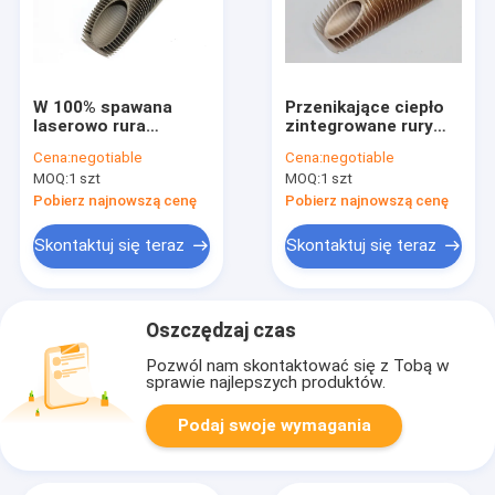
W 100% spawana
Przenikające ciepło
laserowo rura
zintegrowane rury
żebrowana ze stali
żebrowane
Cena:
negotiable
Cena:
negotiable
nierdzewnej do
Formowanie rolkowe
MOQ:
1 szt
MOQ:
1 szt
warunków
do chłodnicy oleju,
korozyjnych
średnica wewnętrzna
Pobierz najnowszą cenę
Pobierz najnowszą cenę
14 mm
Skontaktuj się teraz
Skontaktuj się teraz
Oszczędzaj czas
Pozwól nam skontaktować się z Tobą w
sprawie najlepszych produktów.
Podaj swoje wymagania