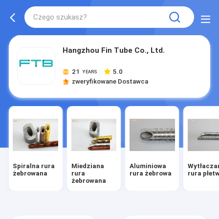
Hangzhou Fin Tube Co., Ltd.
21
5.0
YEARS
zweryfikowane Dostawca
Spiralna rura
Miedziana
Aluminiowa
Wytłacza
żebrowana
rura
rura żebrowa
rura płet
żebrowana