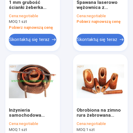
1 mm grubość
Spawana laserowo
Wycieczka po fabryce
ścianki żeberka
wężownica z
wymiennik ciepła
żebrowaną rurą do
Cena:
negotiable
Cena:
negotiable
cewki z materiałem
chłodnicy oleju /
Kontrola jakości
MOQ:
1 szt
Pobierz najnowszą cenę
C12000 / C12200
układu słonecznego /
podgrzewania wody
Pobierz najnowszą cenę
Skontaktuj się z nami
Skontaktuj się teraz
Skontaktuj się teraz
Poprosić o wycenę
Spiralna rura żebrowana
Miedziana rura żebrowana
Aluminiowa rura żebrowa
Inżynieria
Obrobiona na zimno
Wytłaczana rura płetwowa
samochodowa
rura żebrowana
Wymienniki ciepła z
miedziana do
Rura żebrowana ze stali nierdzewnej
Cena:
negotiable
Cena:
negotiable
żebrowaną cewką
chłodzenia
MOQ:
1 szt
MOQ:
1 szt
skraplacza
powietrzem / rur