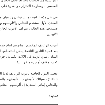
أكثر شدة من الأنابيب ذات الزعانف الأخرى.أ
المحسن ، ومقاومة الاهتزاز ، والقدرة على م
في ظل هذه التقنية ، هناك نوعان رئيسيان من ا
المعدن.الأول يستخدم النحاس والألومنيوم 
صلبة.في هذه الحالة ، يتم لف الأنبوب الخ
الأنبوبين.
أنبوب الزعانف المخصص متاح.يتم اتباع جدول
بعد عملية التلدين الناعمة.يمكن استخدامها
المياه ، مبرد الزيت في الآلات الكبيرة ، جزء
كجزء مكثف أو جزء مبخر ، إلخ.
(1060) ، سبائك الألومنيوم ، الألومنيوم 
والنحاس (ثنائي المعدن) ) ، ألومنيوم - نحا
تحديد: