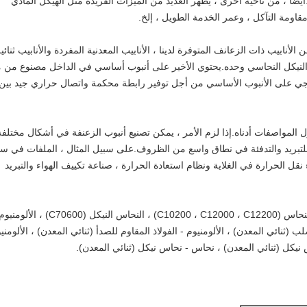
يضًا ، من ناحية أخرى ، يُظهر العديد من الميزات الفريدة مثل الهيكل المادي
قاومة التآكل ، وعمر الخدمة الطويل ، إلخ.
لأنابيب ذات الزعانف المتوفرة لدينا ، الأنابيب المعدنية المفردة والأنابيب ثنائي
والنيكل النحاسي وحده.يحتوي الأخير على أنبوب أساسي في الداخل مصنوع من م
ارجي على الأنبوب الأساسي من أجل توفير رابطة محكمة واتصال حراري جيد بين
 المواصفات أدناه.إذا لزم الأمر ، يمكن تصنيع أنبوب الزعنفة في أشكال مختلفة
 للتبريد والتدفئة في نطاق واسع من الظروف.على سبيل المثال ، الملفات في س
 نقل الحرارة في الغلاية ونظام استعادة الحرارة ، صناعة تكييف الهواء والتبريد
تغطي المواد الخاصة بأنبوب الزعانف لدينا النحاس (C10200 ، C12000 ، C12200) ، النحاس النيكل (C70600) ، الألومن
والصلب (ثنائي المعدن) ، الألومنيوم - الفولاذ المقاوم للصدأ (ثنائي المعدن) ، الألومني
س نيكل (ثنائي المعدن) ، نحاس - نحاس نيكل (ثنائي المعدن).