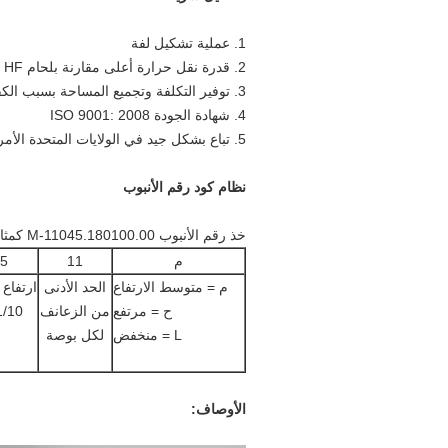
1. عملية تشكيل لفة
2. قدرة نقل حرارة أعلى مقارنة بلحام HF وأنبوب الزعنفة الملفوفة
3. توفير التكلفة وتجميع المساحة بسبب الكفاءة العالية
4. شهادة الجودة ISO 9001: 2008
5. تباع بشكل جيد في الولايات المتحدة الأمريكية ، أستراليا ، ألمانيا ، إلخ.
نظام كود رقم الأنبوب
خذ رقم الأنبوب M-11045.180100.00 كمثال
م
11
5
م = متوسط ​​الارتفاع
الحد الأدنى
ارتفاع 
ح = مرتفع
من الزعانف
1/10 مل
L = منخفض
لكل بوصة
الأوصاف: