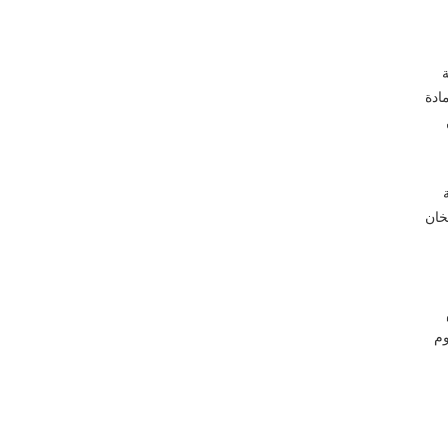
ة
ادة
خان
يوم
وم