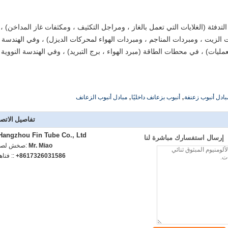
فئة (الغلايات التي تعمل بالغاز ، ومراجل التكثيف ، ومكثفات غاز المداخن) ،
ت الزيت ، ومبردات المناجم ، ومبردات الهواء لمحركات الديزل) ، وفي الهندسة
لعمليات) ، في محطات الطاقة (مبرد الهواء ، برج التبريد) ، وفي الهندسة النووية
,
,
بادل أنبوب زعنفة
أنبوب بزعانف داخليًا
مبادل أنبوب الزعانف
تفاصيل الاتص
Hangzhou Fin Tube Co., Ltd.
إرسال استفسارك مباشرة لنا
Mr. Miao
اتصل شخص
+8617326031586
الهاتف :