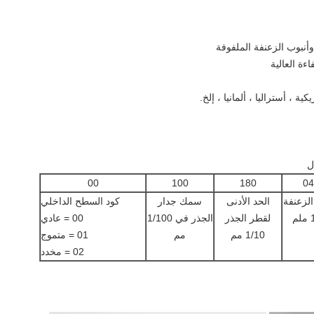
00
100
180
04
الزعنفة
الحد الأدنى
سمك جدار
كود السطح الداخلي
م
لقطر الجذر
الجذر في 1/100
00 = عادي
1/10 مم
مم
01 = متموج
02 = مخدد