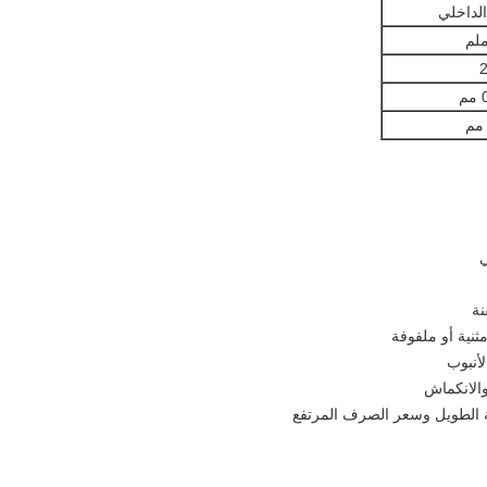
لداخلي