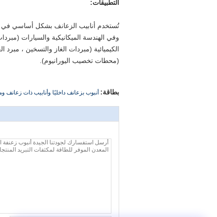
التطبيقات:
تُستخدم أنابيب الزعانف بشكل أساسي في التد
وفي الهندسة الميكانيكية والسيارات (مبردا
الكيميائية (مبردات الغاز والتسخين ، مبرد ا
(محطات تخصيب اليورانيوم).
بطاقة:
أنبوب بزعانف داخليًا وأنابيب ذات زعانف وم