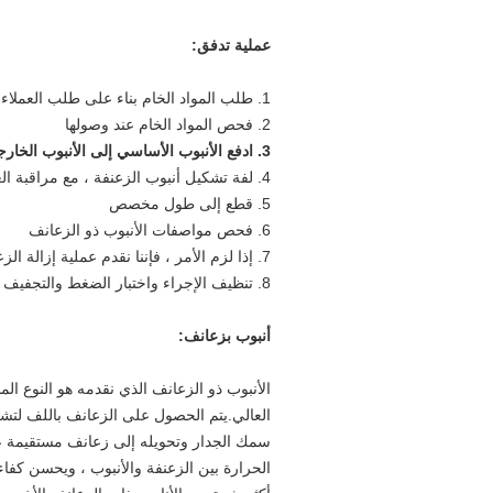
عملية تدفق:
1. طلب ​​المواد الخام بناء على طلب العملاء.
2. فحص المواد الخام عند وصولها
3. ادفع الأنبوب الأساسي إلى الأنبوب الخارجي
4. لفة تشكيل أنبوب الزعنفة ، مع مراقبة العملية برمتها
5. قطع إلى طول مخصص
6. فحص مواصفات الأنبوب ذو الزعانف
7. إذا لزم الأمر ، فإننا نقدم عملية إزالة الزعنفة ، التلدين الناعم ، الثني واللف ، موصلات اللحام
8. تنظيف الإجراء واختبار الضغط والتجفيف والتعبئة
أنبوب بزعانف:
الأنبوب ذو الزعانف الذي نقدمه هو النوع الم
العالي.يتم الحصول على الزعانف باللف لتش
سمك الجدار وتحويله إلى زعانف مستقيمة عل
الحرارة بين الزعنفة والأنبوب ، ويحسن كفاء