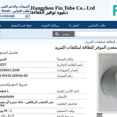
المبيعات والدعم الفنى
Hangzhou Fin Tube Co.، Ltd.
طلب اقتباس
-
Email
دبليو
ه توفير الكفاءة!
 Language
طلب اقتباس
اتصل بنا
مراقبة الجودة
جولة في المعمل
م
بحث
ر للطاقة لمكثفات التبريد
لمعدن الموفر للطاقة لمكثفات التبريد
تفاصيل المنتج:
مكان المنشأ:
الصين
اسم العلامة التجارية:
HZFT
إصدار الشهادات:
ISO9001:2008
رقم الموديل:
H-09150.266060-00
شروط الدفع والشحن:
الحد الأدنى لكمية:
1 قطعة
الأسعار:
negotiable
بحر الخشب الرقائقي - حالة جديرة أو منصة
تفاصيل التغليف:
نقال
وقت التسليم:
1 - 30 يوم
شروط الدفع:
 / C ، T / T