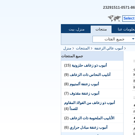
86-0571-23291511
Select
علومات عنا
منتجات
منزل، بيت
أنبوب عالي الزعنفة
المنتجات
منزل
جميع المنتجات
أنبوب ذو زعانف حلزونية
(15)
أنابيب النحاس ذات الزعانف
(9)
أنبوب زعنفة ألمنيوم
(8)
أنبوب زعنفة مقذوف
(7)
أنبوب ذو زعانف من الفولاذ المقاوم
للصدأ
(4)
الأنابيب الملحومة ذات الزعانف
(2)
ة
أنبوب زعنفة مبادل حراري
(6)
L