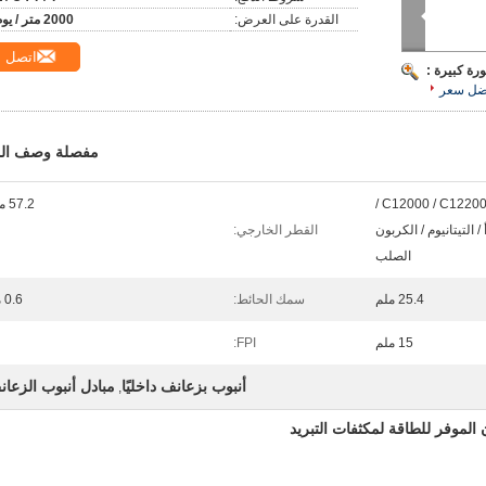
القدرة على العرض:
2000 متر / يوم
اتصل
رة كبيرة :
ضل سعر
مفصلة وصف الم
C12000 / C12200 / C70600 / 1060 /
57.2 ملم
/ التيتانيوم / الكربون
القطر الخارجي:
الصلب
25.4 ملم
سمك الحائط:
0.6 مم
15 ملم
FPI:
أنبوب بزعانف داخليًا
مبادل أنبوب الزعا
,
 الموفر للطاقة لمكثفات التبريد