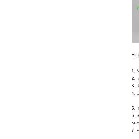
Flu
1. 
2. 
3. 
4. 
5. 
6. 
aut
7. 