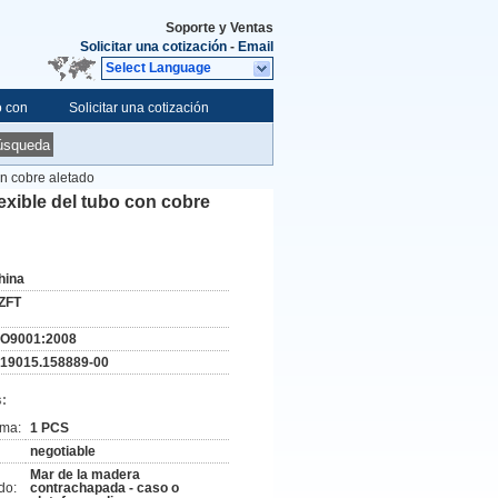
Soporte y Ventas
Solicitar una cotización
-
Email
Select Language
o con
Solicitar una cotización
úsqueda
on cobre aletado
lexible del tubo con cobre
hina
ZFT
SO9001:2008
-19015.158889-00
:
ima:
1 PCS
negotiable
Mar de la madera
do:
contrachapada - caso o