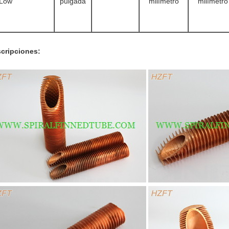
Low
pulgada
milímetro
milímetro
cripciones: