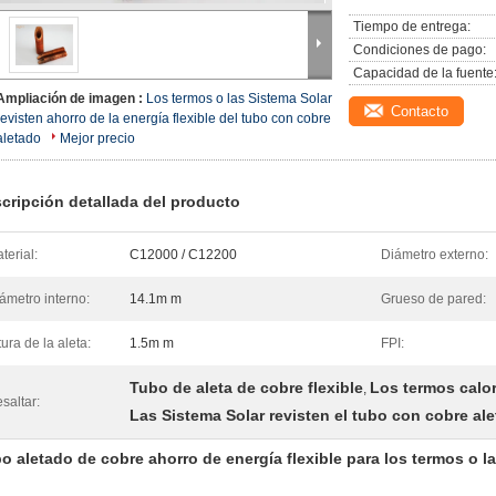
Tiempo de entrega:
Condiciones de pago:
Capacidad de la fuente
Ampliación de imagen :
Los termos o las Sistema Solar
Contacto
revisten ahorro de la energía flexible del tubo con cobre
aletado
Mejor precio
cripción detallada del producto
terial:
C12000 / C12200
Diámetro externo:
ámetro interno:
14.1m m
Grueso de pared:
tura de la aleta:
1.5m m
FPI:
Tubo de aleta de cobre flexible
Los termos calor
,
saltar:
Las Sistema Solar revisten el tubo con cobre al
o aletado de cobre ahorro de energía flexible para los termos o l