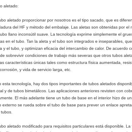
o aletado:
tubo aletado proporcionar por nosotros es el tipo sacado, que es diferen
dadura del HF y método del embalaje. Las aletas son obtenidas por el r
tubo llano inconsútil suave. La tecnología exprime simplemente el gru
tas en el tubo. Tan la aleta y el tubo son integrados e inseparables, que 
ta y el tubo, y optimizan eficacia del intercambio de calor. De acuerdo c
de sobrevivir condiciones de trabajo más severas que otros tubos alet
ias características únicas tales como estructura física aumentada, resis
corrosión, y vida de servicio larga, etc.
o esta tecnología, hay dos tipos importantes de tubos aletados disponib
al y de tubos bimetálicos. Las aplicaciones anteriores revisten con cobr
amente. El más adelante tiene un tubo de base en el interior hizo de un
o externo se rueda sobre el tubo de base para prever un enlace apreta
 tubos.
tubo aletado modificado para requisitos particulares está disponible. La 