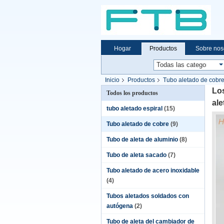
Hogar
Productos
Sobre nos
Inicio
Productos
Tubo aletado de cobr
Los
Todos los productos
ale
tubo aletado espiral
(15)
Tubo aletado de cobre
(9)
Tubo de aleta de aluminio
(8)
Tubo de aleta sacado
(7)
Tubo aletado de acero inoxidable
(4)
Tubos aletados soldados con
autógena
(2)
Tubo de aleta del cambiador de