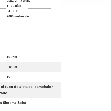
plataforma digno
1 - 30 días
L/C, T/T
:
2000 metros/día
19.05m m
0.889m m
19
 el tubo de aleta del cambiador
,
etado
as Sistema Solar