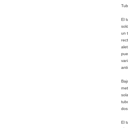
Tub
El 
sol
un 
rec
ale
pue
var
anti
Baj
met
sol
tub
dos
El 