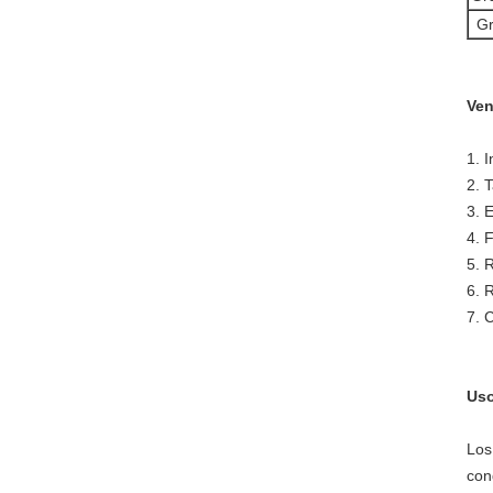
Gr
Ven
1. 
2. T
3. 
4. 
5. 
6. 
7. 
Uso
Los
con