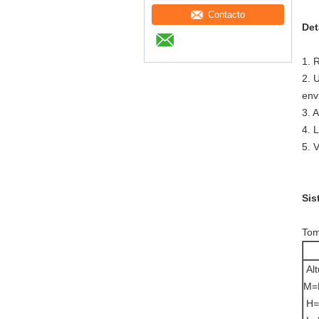
Contacto
Det
1. 
2. 
env
3. 
4. 
5. 
Sis
Tom
Alt
M=
H=