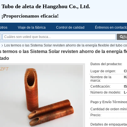
Tubo de aleta de Hangzhou Co., Ltd.
¡Proporcionamos eficacia!
otros
Viaje de la fábrica
Control de calidad
Éntrenos en contact
B
e
Los termos o las Sistema Solar revisten ahorro de la energía flexible del tubo c
 termos o las Sistema Solar revisten ahorro de la energía f
tado
Datos del producto:
Lugar de origen:
C
Nombre de la
H
marca:
Certificación:
I
Número de modelo:
L
Pago y Envío Términos
Cantidad de orden mín
Precio:
Detalles de empaqueta