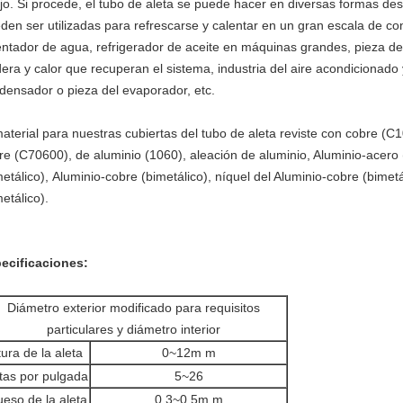
jo. Si procede, el tubo de aleta se puede hacer en diversas formas d
den ser utilizadas para refrescarse y calentar en un gran escala de co
entador de agua, refrigerador de aceite en máquinas grandes, pieza de 
dera y calor que recuperan el sistema, industria del aire acondicionado 
densador o pieza del evaporador, etc.
material para nuestras cubiertas del tubo de aleta reviste con cobre (
re (C70600), de aluminio (1060), aleación de aluminio, Aluminio-acero 
metálico), Aluminio-cobre (bimetálico), níquel del Aluminio-cobre (bimet
etálico).
ecificaciones:
Diámetro exterior modificado para requisitos
particulares y diámetro interior
tura de la aleta
0~12m m
tas por pulgada
5~26
eso de la aleta
0.3~0.5m m