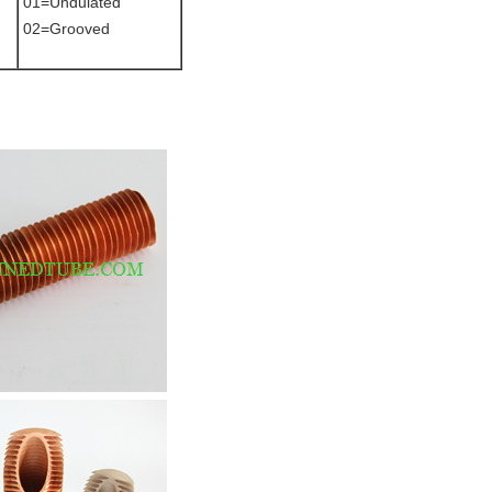
01=Undulated
02=Grooved