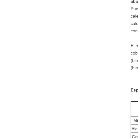
aba
Pue
cal
cal
con
El 
cob
(bi
(bim
Esp
Al
Ale
Gru