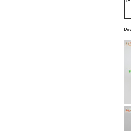
L=
Des