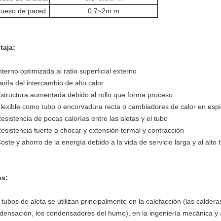
ueso de pared
0.7~2m m
taja:
Interno optimizada al ratio superficial externo
arifa del intercambio de alto calor
Estructura aumentada debido al rollo que forma proceso
Flexible como tubo o encorvadura recta o cambiadores de calor en espi
Resistencia de pocas calorías entre las aletas y el tubo
Resistencia fuerte a chocar y extensión termal y contracción
Coste y ahorro de la energía debido a la vida de servicio larga y al alto
s:
 tubos de aleta se utilizan principalmente en la calefacción (las caldera
densación, los condensadores del humo), en la ingeniería mecánica y a