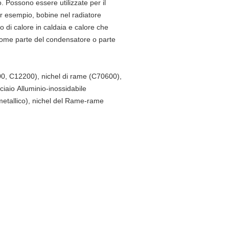
 Possono essere utilizzate per il
er esempio, bobine nel radiatore
o di calore in caldaia e calore che
 come parte del condensatore o parte
000, C12200), nichel di rame (C70600),
acciaio Alluminio-inossidabile
bimetallico), nichel del Rame-rame