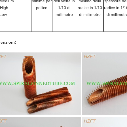
Medium
minime per
dell'aletta in
minimo della
spessore del
High
pollice
1/10 di
radice in 1/10
radice in 1/1
Low
millimetro
di millimetro
di millimetr
crizioni: