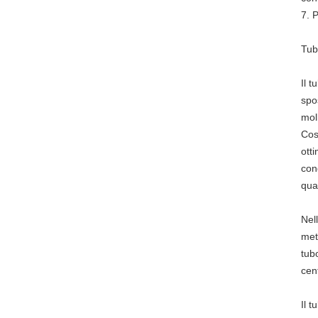
7. 
Tub
Il 
spo
mol
Così
ott
cond
qual
Nell
met
tubo
cen
Il t