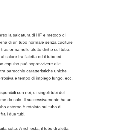
averso la saldatura di HF e metodo di
terna di un tubo normale senza cuciture
asforma nelle alette diritte sul tubo.
al calore fra l'aletta ed il tubo ed
tipo espulso può sopravvivere alle
mostra parecchie caratteristiche uniche
ticorrosiva e tempo di impiego lungo, ecc.
sponibili con noi, di singoli tubi del
 rame da solo. Il successivamente ha un
tubo esterno è rotolato sul tubo di
ra i due tubi.
ta sotto. A richiesta, il tubo di aletta