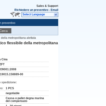
Sales & Support
Richiedere un preventivo
-
Email
Select Language
n preventivo
Cerca
e della metropolitana alettata
tico flessibile della metropolitana
a Cina
ZFT
SO9001:2008
-19015.158889-00
e spedizione:
mo:
1 PCS
negotiable
Cassa o pallet degna marina
del compensato