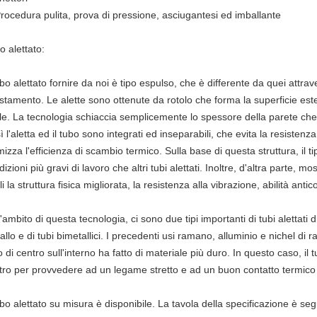
Procedura pulita, prova di pressione, asciugantesi ed imballante
o alettato:
tubo alettato fornire da noi è tipo espulso, che è differente da quei attr
stamento. Le alette sono ottenute da rotolo che forma la superficie es
le. La tecnologia schiaccia semplicemente lo spessore della parete che tr
 l'aletta ed il tubo sono integrati ed inseparabili, che evita la resistenza 
imizza l'efficienza di scambio termico. Sulla base di questa struttura, il 
izioni più gravi di lavoro che altri tubi alettati. Inoltre, d'altra parte, 
i la struttura fisica migliorata, la resistenza alla vibrazione, abilità an
'ambito di questa tecnologia, ci sono due tipi importanti di tubi alettati di
allo e di tubi bimetallici. I precedenti usi ramano, alluminio e nichel di
 di centro sull'interno ha fatto di materiale più duro. In questo caso, il 
tro per provvedere ad un legame stretto e ad un buon contatto termico f
ubo alettato su misura è disponibile. La tavola della specificazione è segui