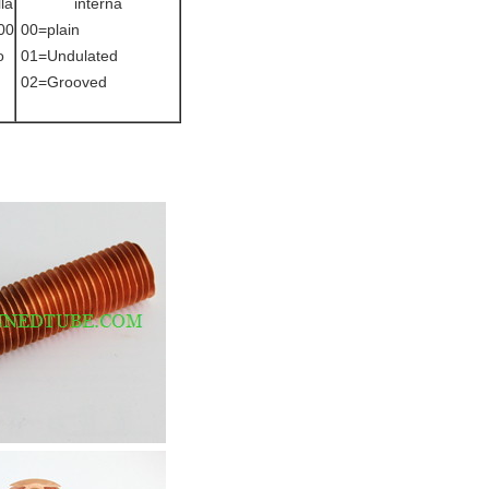
la
interna
00
00=plain
o
01=Undulated
02=Grooved