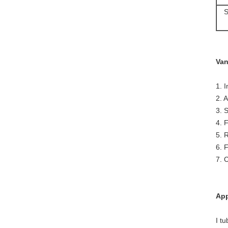
S
Van
1. 
2. 
3. 
4. F
5. R
6. 
7. 
App
I t