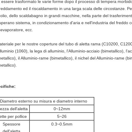
 essere trasformato le varie forme dopo il processo di tempera morbido.
freddamento ed il riscaldamento in una larga scala delle circostanze. P
l'olio, dello scaldabagno in grandi macchine, nella parte del trasferiment
uperano sistema, in condizionamento d'aria e nell'industria del freddo
l'evaporatore, ecc.
materiale per le nostre coperture del tubo di aletta rama (C10200, C12
lluminio (1060), la lega di alluminio, l'Alluminio-acciaio (bimetallico), l'
metallico), il Alluminio-rame (bimetallico), il nichel del Alluminio-rame (
etallico).
cifiche:
Diametro esterno su misura e diametro interno
tezza dell'aletta
0~12mm
ette per pollice
5~26
Spessore
0.3~0.5mm
dell'aletta