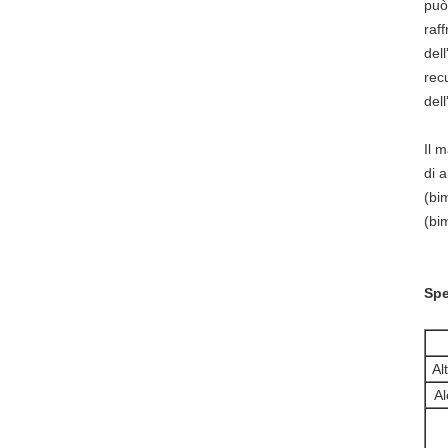
può
raf
del
rec
del
Il 
di a
(bi
(bim
Spe
Al
Al