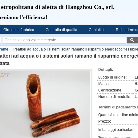
etropolitana di aletta di Hangzhou Co., srl.
rniamo l'efficienza!
Giro della fabbrica
Controllo di qualità
Contattici
Richiedere u
 rame
I reattori ad acqua o i sistemi solari ramano il risparmio energetico flessibil
eattori ad acqua o i sistemi solari ramano il risparmio energe
ttata
Dettagli:
Luogo di origine:
L
Marca:
H
Certificazione:
I
Numero di modello:
L
Termini di pagamento 
Quantità di ordine mini
Prezzo:
Imballaggi particolari: