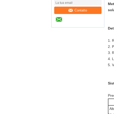
Met
sol
Contatto
Det
1. 
2. P
3. 
4. L
5. 
Sis
Pre
Alt