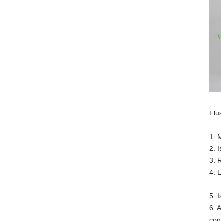
Flus
1. M
2. 
3. 
4. 
5. 
6. A
con