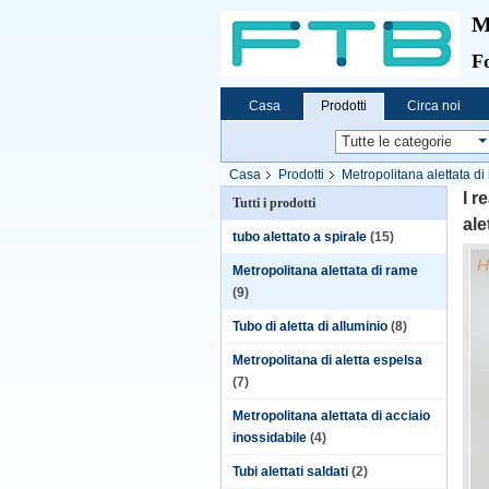
M
Fo
Casa
Prodotti
Circa noi
Casa
Prodotti
Metropolitana alettata di
I r
Tutti i prodotti
ale
tubo alettato a spirale
(15)
Metropolitana alettata di rame
(9)
Tubo di aletta di alluminio
(8)
Metropolitana di aletta espelsa
(7)
Metropolitana alettata di acciaio
inossidabile
(4)
Tubi alettati saldati
(2)