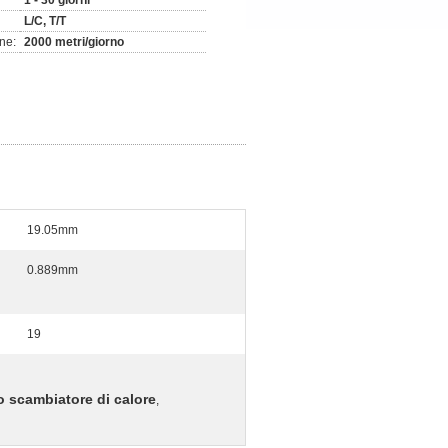
1 - 30 giorni
L/C, T/T
ne:
2000 metri/giorno
19.05mm
0.889mm
19
lo scambiatore di calore
,