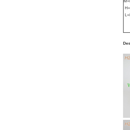
M=
H=
L=
Des