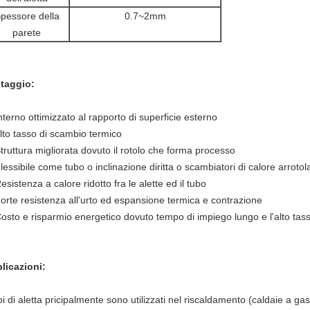
pessore della
0.7~2mm
parete
taggio:
Interno ottimizzato al rapporto di superficie esterno
Alto tasso di scambio termico
Struttura migliorata dovuto il rotolo che forma processo
lessibile come tubo o inclinazione diritta o scambiatori di calore arrotola
esistenza a calore ridotto fra le alette ed il tubo
Forte resistenza all'urto ed espansione termica e contrazione
Costo e risparmio energetico dovuto tempo di impiego lungo e l'alto tas
licazioni:
ubi di aletta pricipalmente sono utilizzati nel riscaldamento (caldaie a g