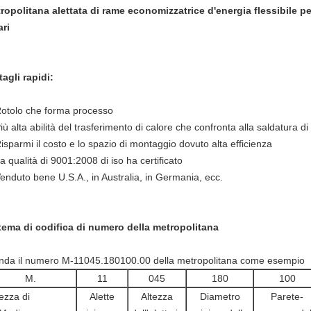
ropolitana alettata di rame economizzatrice d'energia flessibile per
ari
tagli rapidi:
Rotolo che forma processo
iù alta abilità del trasferimento di calore che confronta alla saldatura di
Risparmi il costo e lo spazio di montaggio dovuto alta efficienza
a qualità di 9001:2008 di iso ha certificato
Venduto bene U.S.A., in Australia, in Germania, ecc.
tema di codifica di numero della metropolitana
nda il numero M-11045.180100.00 della metropolitana come esempio
M.
11
045
180
100
ezza di
Alette
Altezza
Diametro
Parete-