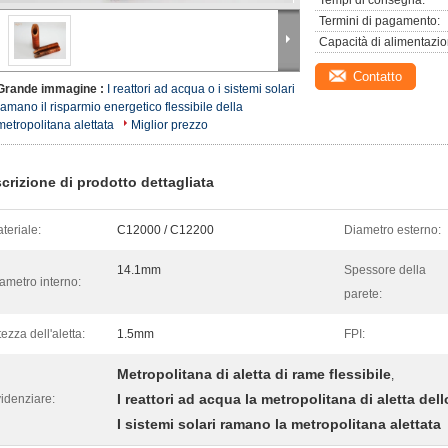
Tempi di consegna:
Termini di pagamento:
Capacità di alimentazio
Contatto
Grande immagine :
I reattori ad acqua o i sistemi solari
ramano il risparmio energetico flessibile della
metropolitana alettata
Miglior prezzo
crizione di prodotto dettagliata
teriale:
C12000 / C12200
Diametro esterno:
14.1mm
Spessore della
ametro interno:
parete:
tezza dell'aletta:
1.5mm
FPI:
Metropolitana di aletta di rame flessibile
,
I reattori ad acqua la metropolitana di aletta del
idenziare:
I sistemi solari ramano la metropolitana alettata