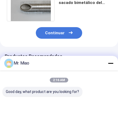
sacado bimetálico del
tubo de aleta/tubería de
aluminio aletada
Continuar
Productos Recomendados
Mr. Miao
2:16 AM
Good day, what product are you looking for?
Alto calor que
Calor que transfiere
El ahorro de la
intercambia la
la colocación de
energía sacó l
tubería de cobre
tubo sacada de aleta
tubos aletado