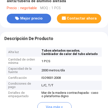
aleta/tubería de aluminio aletada
Precio：negotiable
MOQ：1 PCS
Mejor precio
Contactar ahora
Descripción De Producto
,
Tubos aletados sacados
Alta luz
Cambiador de calor del tubo aletado
Cantidad de orden
1 PCS
mínima
Capacidad de la
2000 metros/día
fuente
Certificación
ISO9001:2008
Condiciones de
L/C, T/T
pago
Detalles de
Mar de la madera contrachapada - caso
empaquetado
o plataforma digno
Vea más