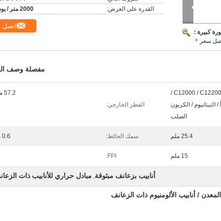
القدرة على العرض:
2000 متر / يوم
اتصل
رة كبيرة :
ضل سعر
مفصلة وصف الم
C12000 / C12200 / C70600 / 1060 /
57.2 ملم
/ التيتانيوم / الكربون
القطر الخارجي:
الصلب
25.4 ملم
سمك الحائط:
0.6 مم
15 ملم
FPI:
1
أنابيب بزعانف مبثوقة
مبادل حراري للأنابيب ذات الزعا
,
معدن / أنابيب الألومنيوم ذات الزعانف