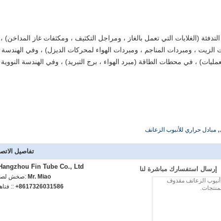
فئة (الغلايات التي تعمل بالغاز ، ومراجل التكثيف ، ومكثفات غاز المداخن) ،
ت الزيت ، ومبردات المناجم ، ومبردات الهواء لمحركات الديزل) ، وفي الهندسة
لعمليات) ، في محطات الطاقة (مبرد الهواء ، برج التبريد) ، وفي الهندسة النووية
,
مبادل حراري للأنبوب الزعانف
تفاصيل الاتص
Hangzhou Fin Tube Co., Ltd.
إرسال استفسارك مباشرة لنا
Mr. Miao
اتصل شخص
+8617326031586
الهاتف :