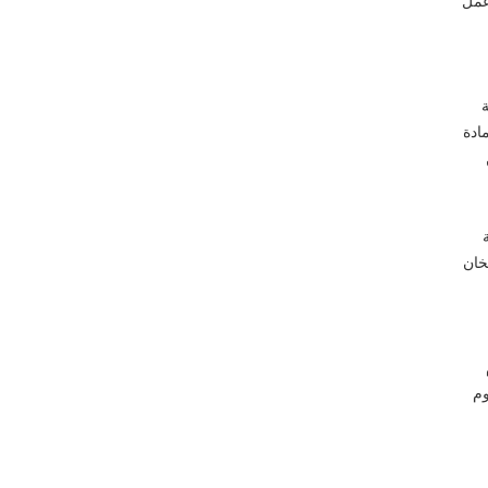
عمل
ة
ادة
خان
يوم
وم