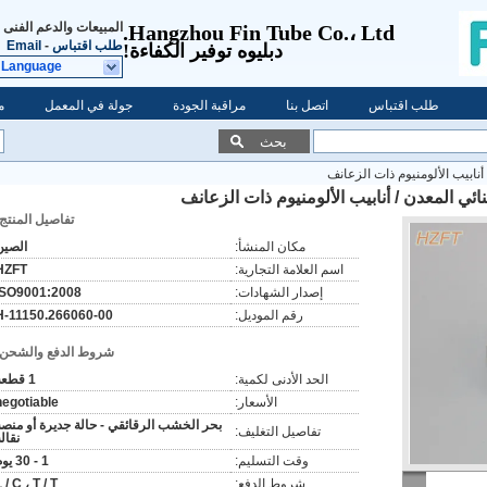
المبيعات والدعم الفنى
Hangzhou Fin Tube Co.، Ltd.
طلب اقتباس
-
Email
دبليو
ه توفير الكفاءة!
 Language
طلب اقتباس
اتصل بنا
مراقبة الجودة
جولة في المعمل
م
بحث
نابيب الألومنيوم ذات الزعانف
ي المعدن / أنابيب الألومنيوم ذات الزعانف
تفاصيل المنتج:
مكان المنشأ:
الصين
اسم العلامة التجارية:
HZFT
إصدار الشهادات:
ISO9001:2008
رقم الموديل:
H-11150.266060-00
شروط الدفع والشحن:
الحد الأدنى لكمية:
1 قطعة
الأسعار:
negotiable
بحر الخشب الرقائقي - حالة جديرة أو منصة
تفاصيل التغليف:
نقال
وقت التسليم:
1 - 30 يوم
شروط الدفع:
 / C ، T / T