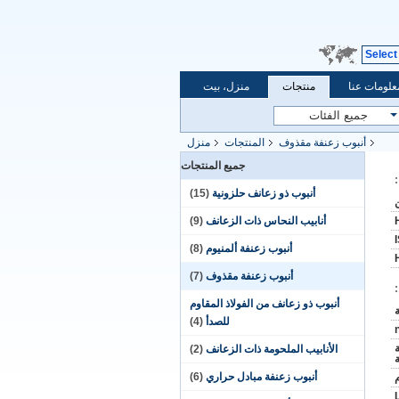
Select
علومات عنا
منتجات
منزل، بيت
أنبوب زعنفة مقذوف
المنتجات
منزل
جميع المنتجات
أنبوب ذو زعانف حلزونية
(15)
أنابيب النحاس ذات الزعانف
(9)
أنبوب زعنفة ألمنيوم
(8)
أنبوب زعنفة مقذوف
(7)
أنبوب ذو زعانف من الفولاذ المقاوم
للصدأ
(4)
الأنابيب الملحومة ذات الزعانف
(2)
ة
أنبوب زعنفة مبادل حراري
(6)
L