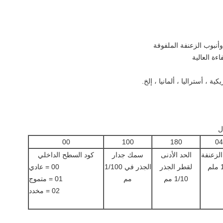
00
100
180
04
الزعنفة
الحد الأدنى
سمك جدار
كود السطح الداخلي
م
لقطر الجذر
الجذر في 1/100
00 = عادي
1/10 مم
مم
01 = متموج
02 = مخدد