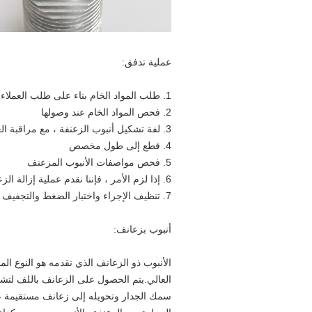
عملية تدفق:
1. طلب ​​المواد الخام بناء على طلب العملاء.
2. فحص المواد الخام عند وصولها
3. لفة تشكيل أنبوب الزعنفة ، مع مراقبة العملية برمتها
4. قطع إلى طول مخصص
5. فحص مواصفات الأنبوب المزعنف
6. إذا لزم الأمر ، فإننا نقدم عملية إزالة الزعنفة ، التلدين الناعم ، الثني واللف ، موصلات اللحام
7. تنظيف الإجراء واختبار الضغط والتجفيف والتعبئة
أنبوب بزعانف:
الأنبوب ذو الزعانف الذي نقدمه هو النوع الم
العالي.يتم الحصول على الزعانف باللف لتش
سمك الجدار وتحويله إلى زعانف مستقيمة عل