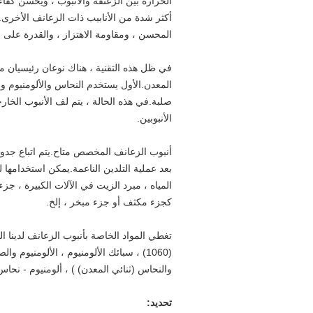
الحرارة بين الزعنفة والأنبوب ، ويحسن كفاء
أكثر شدة من الأنابيب ذات الزعانف الأخرى.أ
المحسن ، ومقاومة الاهتزاز ، والقدرة على م
في ظل هذه التقنية ، هناك نوعان رئيسيان من ا
المعدن.الأول يستخدم النحاس والألومنيوم 
صلبة.في هذه الحالة ، يتم لف الأنبوب الخ
الأنبوبين.
أنبوب الزعانف المخصص متاح.يتم اتباع جدول
بعد عملية التلدين الناعمة.يمكن استخدامها
المياه ، مبرد الزيت في الآلات الكبيرة ، جزء
كجزء مكثف أو جزء مبخر ، إلخ.
(1060) ، سبائك الألومنيوم ، الألومنيوم 
والنحاس (ثنائي المعدن) ) ، ألومنيوم - نحا
تحديد: