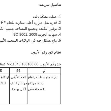
تفاصيل سريعة:
1. عملية تشكيل لفة
2. قدرة نقل حرارة أعلى مقارنة بلحام HF وأنبوب الزعنفة الملفوفة
3. توفير التكلفة وتجميع المساحة بسبب الكفاءة العالية
4. شهادة الجودة ISO 9001: 2008
5. تباع بشكل جيد في الولايات المتحدة الأمريكية ، أستراليا ، ألمانيا ، إلخ.
نظام كود رقم الأنبوب
خذ رقم الأنبوب M-11045.180100.00 كمثال
م
11
5
م = متوسط ​​الارتفاع
الحد الأدنى
ارتفاع 
ح = مرتفع
من الزعانف
1/10 مل
L = منخفض
لكل بوصة