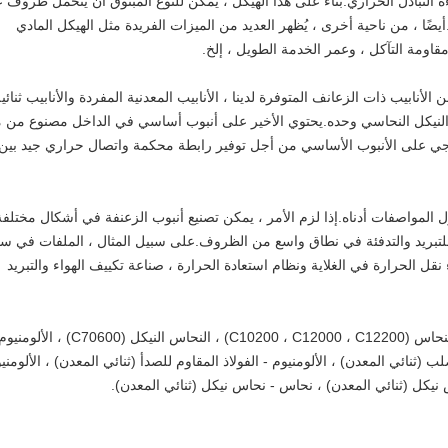
ة التبادل الحراري.بناءً على هذا الهيكل ، يمكن للنوع المبثوق أن يتحمل ظروف 
يضًا ، من ناحية أخرى ، يُظهر العديد من الميزات الفريدة مثل الهيكل المادي
قاومة التآكل ، وعمر الخدمة الطويل ، إلخ.
لأنابيب ذات الزعانف المتوفرة لدينا ، الأنابيب المعدنية المفردة والأنابيب ثنائي
والنيكل النحاسي وحده.يحتوي الأخير على أنبوب أساسي في الداخل مصنوع من م
ارجي على الأنبوب الأساسي من أجل توفير رابطة محكمة واتصال حراري جيد بين
 المواصفات أدناه.إذا لزم الأمر ، يمكن تصنيع أنبوب الزعنفة في أشكال مختلفة
 للتبريد والتدفئة في نطاق واسع من الظروف.على سبيل المثال ، الملفات في س
 نقل الحرارة في الغلاية ونظام استعادة الحرارة ، صناعة تكييف الهواء والتبريد
تغطي المواد الخاصة بأنبوب الزعانف لدينا النحاس (C10200 ، C12000 ، C12200) ، النحاس النيكل (C70600) ، الألومن
والصلب (ثنائي المعدن) ، الألومنيوم - الفولاذ المقاوم للصدأ (ثنائي المعدن) ، الألومني
س نيكل (ثنائي المعدن) ، نحاس - نحاس نيكل (ثنائي المعدن).