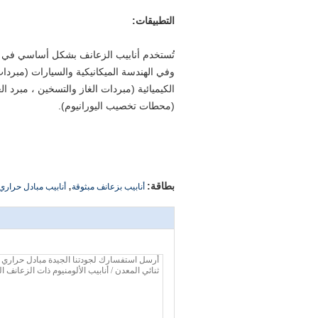
التطبيقات:
تُستخدم أنابيب الزعانف بشكل أساسي في التد
وفي الهندسة الميكانيكية والسيارات (مبردا
الكيميائية (مبردات الغاز والتسخين ، مبرد ا
(محطات تخصيب اليورانيوم).
,
بطاقة:
أنابيب بزعانف مبثوقة
أنابيب مبادل حراري