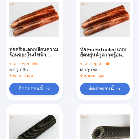
ท่อครีบแลกเปลี่ยนความ
ท่อ Fin Extruded แบบ
ร้อนของโรงไฟฟ้า
ยืดหยุ่นนำความร้อน
นิวเคลียร์ด้วยทองแดง
สำหรับเครื่องทำน้ำอุ่น
ราคา:
negotiable
ราคา:
negotiable
หรือ Cupro Nickel
Tankless / ท่อ Fin ต่ำ
MOQ:
1 ชิ้น
MOQ:
1 ชิ้น
รับราคาล่าสุด
รับราคาล่าสุด
ติดต่อตอนนี้
ติดต่อตอนนี้
บ้าน
สินค้า
เกี่ยวกับเรา