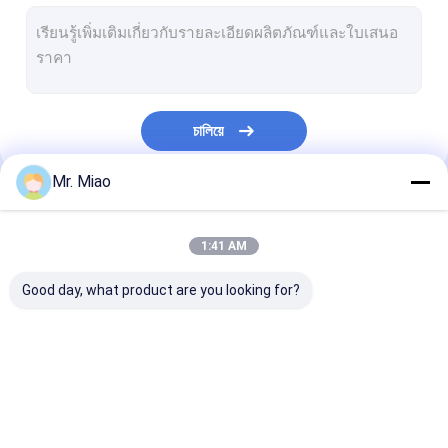
ท่อครีบเชื่อม
ท่อแลกเปลี่ยนความร้อน
ท่อครีบสูง
চালিয়ে
ท่อขดลวด
Mr. Miao
Fin Coil แลกเปลี่ยนความร้อน
หมวดหมู่ของเรา
ท่อทองแดงม้วน
1:41 AM
ขดลวดน้ำร้อน
Good day, what product are you looking for?
ท่อเหล็กม้วนสแตนเลส
คอยส์คอนเดนเซอร์
ท่อครีบเกลียว
ท่อทองแดง
ท่อครีบอลูมิเนีย