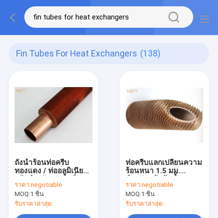
Fin Tubes For Heat Exchangers
(138)
ถังน้ำร้อนท่อครีบ
ท่อครีบแลกเปลี่ยนความ
ทองแดง / ท่ออลูมิเนียม
ร้อนหนา 1.5 มม.
ครีบสำหรับแลกเปลี่ยน
สำหรับหม้อต้มน้ำ /
ราคา:
negotiable
ราคา:
negotiable
ความร้อน
เครื่องทำน้ำอุ่น
MOQ:
1 ชิ้น
MOQ:
1 ชิ้น
รับราคาล่าสุด
รับราคาล่าสุด