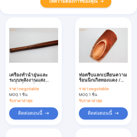
ให้ความต้องการของคุณ
เครื่องทำน้ำอุ่นและ
ท่อครีบแลกเปลี่ยนความ
ระบบพลังงานแสง
ร้อนนิกเกิลทองแดง /
อาทิตย์ท่อครีบอัดวัสดุ
ทองแดงแบบบูรณาการ
ราคา:
negotiable
ราคา:
negotiable
C12000 / C12200
ที่มีการนำความร้อนสูง
MOQ:
1 ชิ้น
MOQ:
1 ชิ้น
รับราคาล่าสุด
รับราคาล่าสุด
ติดต่อตอนนี้
ติดต่อตอนนี้