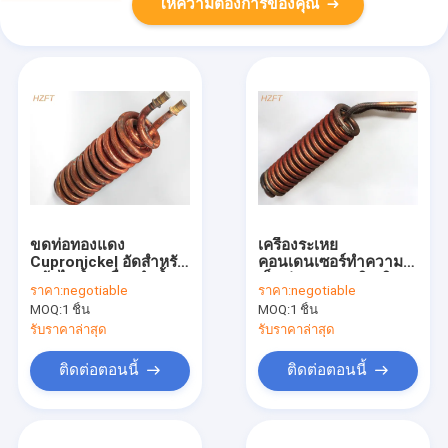
ให้ความต้องการของคุณ
ขดท่อทองแดง
เครื่องระเหย
Cupronickel อัดสำหรับ
คอนเดนเซอร์ทำความ
หม้อไอน้ำเครื่องทำน้ำ
เย็นท่อทองแดงนิกเกิล
ราคา:
negotiable
ราคา:
negotiable
อุ่น Fin Coil
ขดลวดความสูงของครีบ
MOQ:
1 ชิ้น
MOQ:
1 ชิ้น
3.15 มม
รับราคาล่าสุด
รับราคาล่าสุด
ติดต่อตอนนี้
ติดต่อตอนนี้