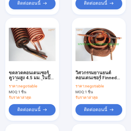
ติดต่อตอนนี้
ติดต่อตอนนี้
ขดลวดคอนเดนเซอร์
วิศวกรรมยานยนต์
ความสูง 4.5 มม. ในปั๊ม
คอนเดนเซอร์ Finned
น้ำต้านทานการสั่น
Coil แลกเปลี่ยนความ
ราคา:
negotiable
ราคา:
negotiable
สะเทือน
ร้อนอลูมิเนียม / ทองแดง
MOQ:
1 ชิ้น
MOQ:
1 ชิ้น
รับราคาล่าสุด
รับราคาล่าสุด
ติดต่อตอนนี้
ติดต่อตอนนี้