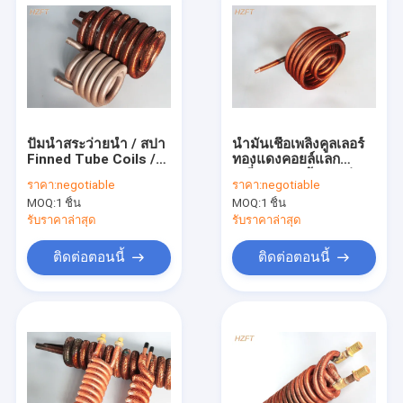
ปั๊มน้ำสระว่ายน้ำ / สปา
น้ำมันเชื้อเพลิงคูลเลอร์
Finned Tube Coils /
ทองแดงคอยล์แลก
Roll Forming Process
เปลี่ยนความร้อน / ท่อ
ราคา:
negotiable
ราคา:
negotiable
Fin Coil
ครีบ
MOQ:
1 ชิ้น
MOQ:
1 ชิ้น
รับราคาล่าสุด
รับราคาล่าสุด
ติดต่อตอนนี้
ติดต่อตอนนี้
บ้าน
สินค้า
เกี่ยวกับเรา