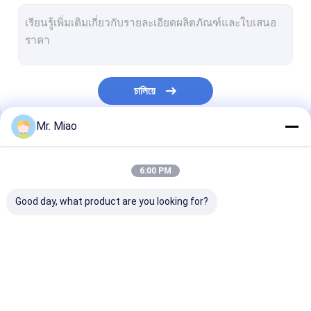
ท่อครีบเชื่อม
ท่อแลกเปลี่ยนความร้อน
ท่อครีบสูง
চালিয়ে
ท่อขดลวด
Mr. Miao
Fin Coil แลกเปลี่ยนความร้อน
หมวดหมู่ของเรา
ท่อทองแดงม้วน
6:00 PM
ขดลวดน้ำร้อน
Good day, what product are you looking for?
ท่อเหล็กม้วนสแตนเลส
คอยส์คอนเดนเซอร์
ท่อครีบเกลียว
ท่อทองแดง
ท่อครีบอลูมิเนีย