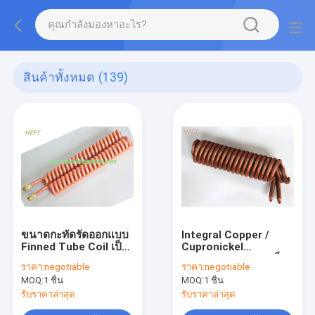
สินค้าทั้งหมด
(139)
ขนาดกะทัดรัดออกแบบ
Integral Copper /
Finned Tube Coil เป็น
Cupronickel
Oil Cooler และ Water
Condenser Coils เป็น
ราคา:
negotiable
ราคา:
negotiable
Heater
เครื่องแลกเปลี่ยนความ
MOQ:
1 ชิ้น
MOQ:
1 ชิ้น
ร้อนในยานยนต์และ
เครื่องจักร
รับราคาล่าสุด
รับราคาล่าสุด