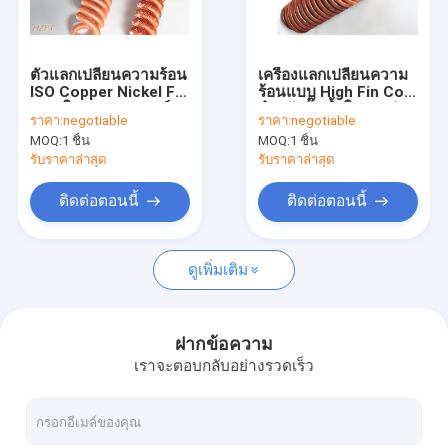
ทัวร์โรงงาน
ควบคุมคุณภาพ
ตัวแลกเปลี่ยนความร้อน
เครื่องแลกเปลี่ยนความ
ISO Copper Nickel Fin
ร้อนแบบ High Fin Coil
ติดต่อเรา
Coil ในคอนเดนเซอร์
สำหรับปั๊มน้ำในสระว่าย
ราคา:
negotiable
ราคา:
negotiable
ทำความเย็น / เครื่อง
น้ำ / สปา
MOQ:
1 ชิ้น
MOQ:
1 ชิ้น
ทำความเย็น
ขอใบเสนอราคา
รับราคาล่าสุด
รับราคาล่าสุด
ติดต่อตอนนี้
ติดต่อตอนนี้
ท่อครีบเกลียว
ดูเพิ่มเติม
ท่อทองแดง
ท่อครีบอลูมิเนียม
ฝากข้อความ
เราจะตอบกลับอย่างรวดเร็ว
ท่อ Fin Extruded
ท่อสแตนเลสสตีล