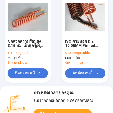
ขดลวดความร้อนสูง
ISO ภายนอก Dia
3.15 มม. เป็นเครื่อง
19.05MM Finned
ทำความร้อนในปั๊มน้ำ
Tube Coils ทองแดง
ราคา:
negotiable
ราคา:
negotiable
ในสระว่ายน้ำ / สปา
หรือทองแดงนิกเกิล
MOQ:
1 ชิ้น
MOQ:
1 ชิ้น
รับราคาล่าสุด
รับราคาล่าสุด
ติดต่อตอนนี้
ติดต่อตอนนี้
ประหยัดเวลาของคุณ
ให้เราติดต่อผลิตภัณฑ์ที่ดีที่สุดกับคุณ