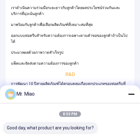
เราดำเนินความร่วมมือระยะยาวกับลูกค้าโดยผลประโยชน์ร่วมกันและ
บริการที่มุ่งเน้นลูกค้า:
มาพร้อมกับลูกค้าเพื่อเลือกผลิตภัณฑ์ที่เหมาะสมที่สุด
ออกแบบท่อครีบสำหรับความต้องการเฉพาะตามคำขอของลูกค้าถ้าเป็นไป
ได้
ประมวลผลด้วยภาพวาดสำเร็จรูป
แพ็คและจัดส่งตามความต้องการของลูกค้า
R&D
การพัฒนา 10 ปีสายผลิตภัณฑ์ได้ครอบคลุมเกือบทุกประเภทของท่อครีบที่
ใช้การอัดขึ้นรูป
Mr. Miao
กระบวนการ.ครีบคูเปอร์หรือทองแดงนิกเกิลสูงสุดถึง 10-12 มม. ครีบอลูมิ
เนียม 15-16 มม.ในขณะเดียวกันเลเซอร์
8:53 PM
ท่อครีบเชื่อมซึ่งมีโครงสร้างคล้ายกับชนิดอัดได้รับการพัฒนาล่าสุดใน
โครงการ
Good day, what product are you looking for?
ร่วมกับสหกรณ์เยอรมนีของเราเราสามารถเชื่อมวัสดุครีบ 8-12 เมตรที่ความ