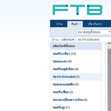
บ้าน
สินค้า
เกี่ยวกับเรา
บ้าน
ผลิตภัณฑ์
ท่อ Fin Extruded
ผลิตภัณฑ์ทั้งหมด
1
ท่อครีบเกลียว
(15)
ท่อทองแดง
(9)
ท่อครีบอลูมิเนียม
(8)
ท่อ Fin Extruded
(7)
ท่อสแตนเลสสตีล
(4)
ท่อครีบเชื่อม
(2)
ท่อแลกเปลี่ยนความร้อน
(6)
ท่อครีบสูง
(7)