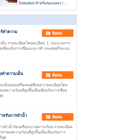
Extruded สำหรับของเหลว /
อากาศร้อนและเย็น 25mm ด้าน
นอก Dia
อร์ทำความ
ติดต่อ
ย็น รายละเอียดโดยละเอียด: 1. กระบวนการ
มื่อเทียบกับการเชื่อมแบบ HF และท่อครีบแบบ
องทำความเย็น
ติดต่อ
มเย็นของเครื่องยนต์ดีเซล รายละเอียดโดย
ความร้อนที่สูงขึ้นเมื่อเทียบกับการเชื่อม
สุด
สำหรับการทำน้ำ
ติดต่อ
ารทำน้ำร้อนหรือระบายความร้อน รายละเอียด
ายเทความร้อนที่สูงขึ้นเมื่อเทียบกับการ
่สุด