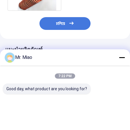
หรือครีบ
চালিয়ে
แนะนำผลิตภัณฑ์
Mr. Miao
7:22 PM
Good day, what product are you looking for?
ขดลวดความร้อนสูง
ISO ภายนอก Dia
ขดท่อทองแดง
3.15 มม. เป็นเครื่อง
19.05MM Finned
Cupronickel อั
ทำความร้อนในปั๊มน้ำใน
Tube Coils ทองแดง
หม้อไอน้ำเครื่อง
สระว่ายน้ำ / สปา
หรือทองแดงนิกเกิล
อุ่น Fin Coil
ราคาดีที่สุด
ราคาดีที่สุด
ราคาดีที่ส