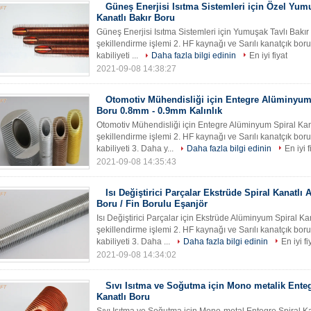
Güneş Enerjisi Isıtma Sistemleri için Özel Yum
Kanatlı Bakır Boru
Güneş Enerjisi Isıtma Sistemleri için Yumuşak Tavlı Bakır S
şekillendirme işlemi 2. HF kaynağı ve Sarılı kanatçık bor
kabiliyeti ...
Daha fazla bilgi edinin
En iyi fiyat
2021-09-08 14:38:27
Otomotiv Mühendisliği için Entegre Alüminyum 
Boru 0.8mm - 0.9mm Kalınlık
Otomotiv Mühendisliği için Entegre Alüminyum Spiral Kanatl
şekillendirme işlemi 2. HF kaynağı ve Sarılı kanatçık bor
kabiliyeti 3. Daha y...
Daha fazla bilgi edinin
En iyi f
2021-09-08 14:35:43
Isı Değiştirici Parçalar Ekstrüde Spiral Kanatl
Boru / Fin Borulu Eşanjör
Isı Değiştirici Parçalar için Ekstrüde Alüminyum Spiral Kana
şekillendirme işlemi 2. HF kaynağı ve Sarılı kanatçık bor
kabiliyeti 3. Daha ...
Daha fazla bilgi edinin
En iyi fi
2021-09-08 14:34:02
Sıvı Isıtma ve Soğutma için Mono metalik Enteg
Kanatlı Boru