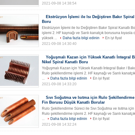
2021-09-08 14:38:54
Ekstrüzyon İşlemi ile Isı Değiştiren Bakır Spiral
Boru
Ekstrüzyon İşlemi ile Isı Değiştiren Bakır Spiral Kanatlı Bo
işlemi 2. HF kaynağı ve Sarılı kanatçık borusuna kıyasla d
yüksek ...
Daha fazla bilgi edinin
En iyi fiyat
2021-09-08 14:30:40
Yoğuşmalı Kazan için Yüksek Kanatlı İntegral Ba
Nikel Spiral Kanatlı Boru
Yoğuşmalı Kazan için Yüksek Kanatlı İntegral Bakır / Bakır 
Rulo şekillendirme işlemi 2. HF kaynağı ve Sarılı kanatçı
...
Daha fazla bilgi edinin
En iyi fiyat
2021-09-08 14:33:20
Sıvı Soğutma ve Isıtma için Rulo Şekillendirme 
Fin Borusu Düşük Kanatlı Borular
Rulo Şekillendirme Süreci ile Sıvı Soğutma ve Isıtma için Ba
Rulo şekillendirme işlemi 2. HF kaynağı ve Sarılı kanatçı
...
Daha fazla bilgi edinin
En iyi fiyat
2021-09-08 14:32:24