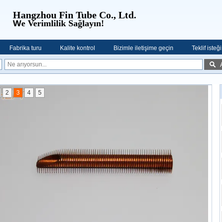
Hangzhou Fin Tube Co., Ltd.
W
e Verimlilik Sağlayın!
Fabrika turu
Kalite kontrol
Bizimle iletişime geçin
Teklif isteği
2
3
4
5