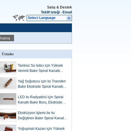
Satış & Destek
Teklif isteği
-
Email
Select Language
Arama
Ürünler
Tanksız Su Isıtıcı için Yüksek
Verimli Bakır Spiral Kanatlı
Boru
Yağ Soğutucu için Isı Transferi
Bakır Ekstrüde Spiral Kanatlı
Boru
LED Isı Radyatörü için Spiral
Kanatlı Bakır Boru, Ekstrüde
Fin Borusu
Ekstrüzyon İşlemi ile Isı
Değiştiren Bakır Spiral Kanatlı
Boru
Yoğuşmalı Kazan için Yüksek