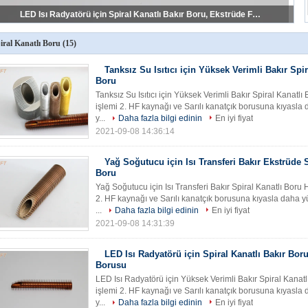
Ekstrüzyon İşlemi ile Isı Değiştiren Bakır Spiral Kanatlı Boru
iral Kanatlı Boru
(15)
Tanksız Su Isıtıcı için Yüksek Verimli Bakır Spir
Boru
Tanksız Su Isıtıcı için Yüksek Verimli Bakır Spiral Kanatlı 
işlemi 2. HF kaynağı ve Sarılı kanatçık borusuna kıyasla d
y...
Daha fazla bilgi edinin
En iyi fiyat
2021-09-08 14:36:14
Yağ Soğutucu için Isı Transferi Bakır Ekstrüde S
Boru
Yağ Soğutucu için Isı Transferi Bakır Spiral Kanatlı Boru Hı
2. HF kaynağı ve Sarılı kanatçık borusuna kıyasla daha yü
...
Daha fazla bilgi edinin
En iyi fiyat
2021-09-08 14:31:39
LED Isı Radyatörü için Spiral Kanatlı Bakır Bor
Borusu
LED Isı Radyatörü için Yüksek Verimli Bakır Spiral Kanatlı 
işlemi 2. HF kaynağı ve Sarılı kanatçık borusuna kıyasla d
y...
Daha fazla bilgi edinin
En iyi fiyat