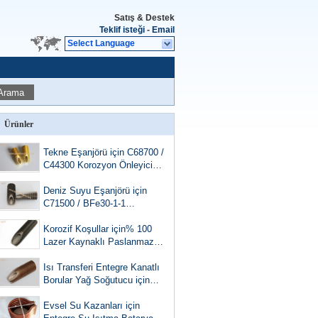
Satış & Destek
Teklif isteği
-
Email
Select Language
Arama
Ürünler
Tekne Eşanjörü için C68700 /
C44300 Korozyon Önleyici
Bakır Alaşımlı Spiral Kanatlı
Boru
Deniz Suyu Eşanjörü için
C71500 / BFe30-1-1
Korozyon Önleyici Bakır
Nikel Spiral Kanatlı Boru
Korozif Koşullar için% 100
Lazer Kaynaklı Paslanmaz
Çelik Kanatlı Boru
Isı Transferi Entegre Kanatlı
Borular Yağ Soğutucu için
Rulo Şekillendirme, 14MM İç
Çap
Evsel Su Kazanları için