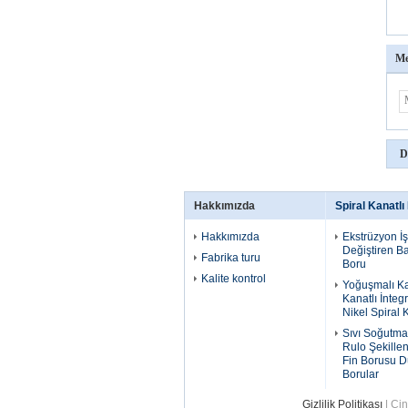
Me
D
Hakkımızda
Spiral Kanatlı
Hakkımızda
Ekstrüzyon İşl
Değiştiren Ba
Fabrika turu
Boru
Kalite kontrol
Yoğuşmalı Ka
Kanatlı İntegr
Nikel Spiral 
Sıvı Soğutma 
Rulo Şekillen
Fin Borusu D
Borular
Gizlilik Politikası
| Çin