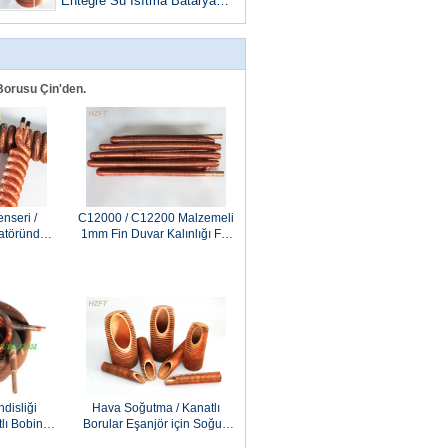
Entegre Su Isıtma Bataryası
Direnç korozyonu
 Borusu Çin'den.
nseri /
C12000 / C12200 Malzemeli
atöründe
1mm Fin Duvar Kalınlığı Fin
in Bobinli
Bobinli Eşanjör
disliği
Hava Soğutma / Kanatlı
ı Bobinli
Borular Eşanjör için Soğuk
um / Bakır
İşlenmiş Bakır Kanatlı Boru