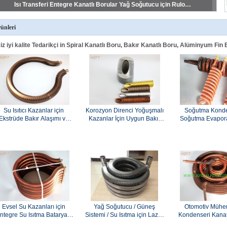
Evsel Su Kazanları için Entegre Su Isıtma Bataryası Direnç korozyonu
ünleri
iz iyi kalite Tedarikçi in Spiral Kanatlı Boru, Bakır Kanatlı Boru, Alüminyum Fin
Su Isıtıcı Kazanlar için
Korozyon Direnci Yoğuşmalı
Soğutma Konde
Ekstrüde Bakır Alaşımı ve
Kazanlar İçin Uygun Bakır
Soğutma Evapor
Bakır Boru Bobini
Kanatlı Boru
ISO Bakır Nikel F
Eşanjör
Evsel Su Kazanları için
Yağ Soğutucu / Güneş
Otomotiv Mühen
ntegre Su Isıtma Bataryası
Sistemi / Su Isıtma için Lazer
Kondenseri Kanatl
Direnç korozyonu
Kaynaklı Kanatlı Boru Bobini
Eşanjörler Alüminy