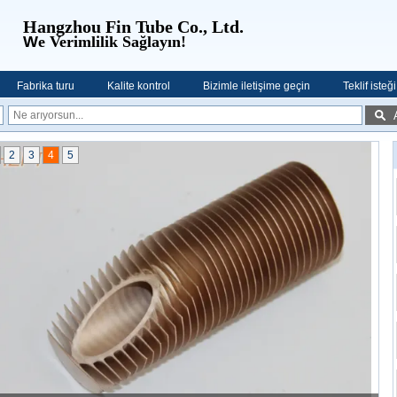
Hangzhou Fin Tube Co., Ltd.
W
e Verimlilik Sağlayın!
Fabrika turu
Kalite kontrol
Bizimle iletişime geçin
Teklif isteği
2
3
4
5