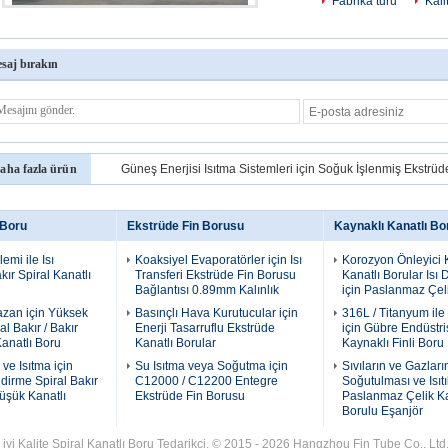
Fabrika turu
Kali
saj bırakın
aha fazla ürün
Güneş Enerjisi Isıtma Sistemleri için Soğuk İşlenmiş Ekstrüd
 Boru
Ekstrüde Fin Borusu
Kaynaklı Kanatlı Bo
emi ile Isı
Koaksiyel Evaporatörler için Isı
Korozyon Önleyici 
kır Spiral Kanatlı
Transferi Ekstrüde Fin Borusu
Kanatlı Borular Isı D
Bağlantısı 0.89mm Kalınlık
için Paslanmaz Çel
zan için Yüksek
Basınçlı Hava Kurutucular için
316L / Titanyum ile
al Bakır / Bakır
Enerji Tasarruflu Ekstrüde
için Gübre Endüstri
Kanatlı Boru
Kanatlı Borular
Kaynaklı Finli Boru
ve Isıtma için
Su Isıtma veya Soğutma için
Sıvıların ve Gazları
dirme Spiral Bakır
C12000 / C12200 Entegre
Soğutulması ve Isıtı
üşük Kanatlı
Ekstrüde Fin Borusu
Paslanmaz Çelik Ka
Borulu Eşanjör
 iyi Kalite Spiral Kanatlı Boru Tedarikçi. © 2015 - 2026 Hangzhou Fin Tube Co., Ltd.