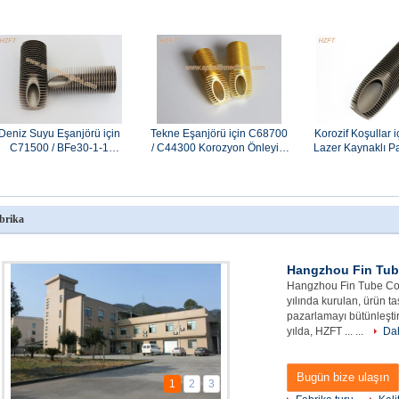
Deniz Suyu Eşanjörü için
Tekne Eşanjörü için C68700
Korozif Koşullar 
C71500 / BFe30-1-1
/ C44300 Korozyon Önleyici
Lazer Kaynaklı 
Korozyon Önleyici Bakır
Bakır Alaşımlı Spiral Kanatlı
Çelik Kanatlı
Nikel Spiral Kanatlı Boru
Boru
brika
Hangzhou Fin Tube
Hangzhou Fin Tube Co
yılında kurulan, ürün ta
pazarlamayı bütünleştir
yılda, HZFT ... ...
Dah
Bugün bize ulaşın
1
2
3