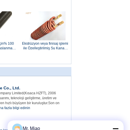
için% 100
Ekstrüzyon veya finisaj işlemi
Paslanmaz
ile Özelleştirilmiş Su Kanatlı
 Boru
Bobinli Isı Değiştiriciler
 Co., Ltd.
mpany Limited(Kısaca HZFT), 2006
sarımı, teknoloji geliştirme, üretim ve
en hızlı büyüyen bir kuruluştur.Son on
a fazla bilgi edinin
Mr. Miao