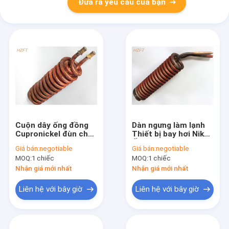
Đưa ra yêu cầu của bạn
Cuộn dây ống đồng
Dàn ngưng làm lạnh
Cupronickel đùn cho
Thiết bị bay hơi Niken
nồi hơi nước nóng,
Ống đồng Coils
Giá bán:
negotiable
Giá bán:
negotiable
cuộn dây
3,15mm Chiều cao
MOQ:
1 chiếc
MOQ:
1 chiếc
vây
Nhận giá mới nhất
Nhận giá mới nhất
Liên hệ với bây giờ
Liên hệ với bây giờ