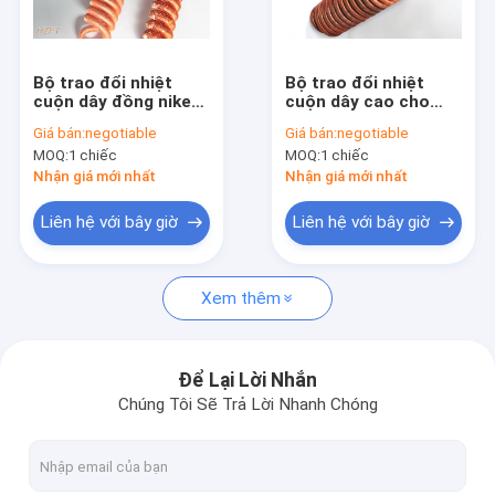
Tham quan nhà máy
Kiểm soát chất lượng
Bộ trao đổi nhiệt
Bộ trao đổi nhiệt
cuộn dây đồng niken
cuộn dây cao cho
Liên hệ chúng tôi
đồng ISO trong bình
máy bơm nước trong
Giá bán:
negotiable
Giá bán:
negotiable
ngưng làm lạnh /
các ứng dụng hồ bơi /
MOQ:
1 chiếc
MOQ:
1 chiếc
thiết bị bay hơi lạnh
spa
Yêu cầu báo giá
Nhận giá mới nhất
Nhận giá mới nhất
Liên hệ với bây giờ
Liên hệ với bây giờ
Ống có vây xoắn ốc
Xem thêm
Ống vây đồng
Ống vây nhôm
Để Lại Lời Nhắn
Chúng Tôi Sẽ Trả Lời Nhanh Chóng
Ống vây ép đùn
Ống thép không gỉ