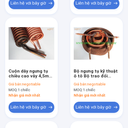
Liên hệ với bây giờ
Liên hệ với bây giờ
Cuộn dây ngưng tụ
Bộ ngưng tụ kỹ thuật
chiều cao vây 4,5mm
ô tô Bộ trao đổi
trong máy bơm nước
nhiệt cuộn dây nhôm
Giá bán:
negotiable
Giá bán:
negotiable
Chống rung
/ đồng
MOQ:
1 chiếc
MOQ:
1 chiếc
Nhận giá mới nhất
Nhận giá mới nhất
Liên hệ với bây giờ
Liên hệ với bây giờ