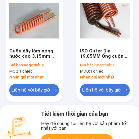
Cuộn dây làm nóng
ISO Outer Dia
nước cao 3,15mm
19.05MM Ống cuộn
làm máy sưởi trong
có vây Đồng hoặc
Giá bán:
negotiable
Giá bán:
negotiable
máy bơm nước trong
đồng Niken
MOQ:
1 chiếc
MOQ:
1 chiếc
hồ bơi / spa
Nhận giá mới nhất
Nhận giá mới nhất
Liên hệ với bây giờ
Liên hệ với bây giờ
Tiết kiệm thời gian của bạn
Hãy để chúng tôi liên hệ với sản phẩm tốt
nhất với bạn.