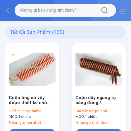
Tất Cả Sản Phẩm
(139)
Cuộn ống có vây
Cuộn dây ngưng tụ
được thiết kế nhỏ
bằng đồng /
gọn làm Máy làm mát
Cupronickel tích hợp
Giá bán:
negotiable
Giá bán:
negotiable
dầu và Máy nước
làm thiết bị trao đổi
MOQ:
1 chiếc
MOQ:
1 chiếc
nóng
nhiệt trong ô tô và
máy móc
Nhận giá mới nhất
Nhận giá mới nhất