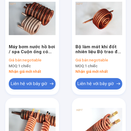
Máy bơm nước hồ bơi
Bộ làm mát khí đốt
/ spa Cuộn ống có
nhiên liệu Bộ trao đổi
vây / Quy trình hình
nhiệt cuộn dây đồng
Giá bán:
negotiable
Giá bán:
negotiable
thành cuộn Cuộn vây
/ Cuộn dây ống vây
MOQ:
1 chiếc
MOQ:
1 chiếc
Nhận giá mới nhất
Nhận giá mới nhất
Liên hệ với bây giờ
Liên hệ với bây giờ
Trang Chủ
Các sản phẩm
Về chúng tôi