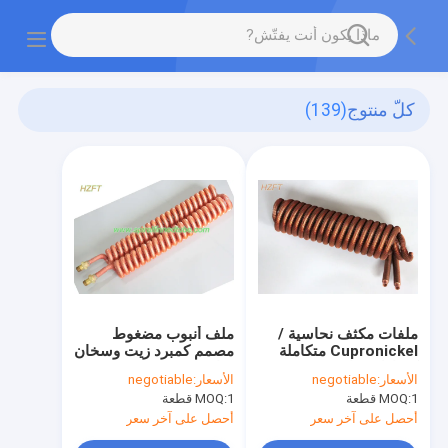
كلّ منتوج
(139)
ملفات مكثف نحاسية /
ملف أنبوب مضغوط
Cupronickel متكاملة
مصمم كمبرد زيت وسخان
كمبادل حراري في
مياه
الأسعار:
negotiable
الأسعار:
negotiable
السيارات والآلات
1 قطعة
MOQ:
1 قطعة
MOQ:
أحصل على آخر سعر
أحصل على آخر سعر