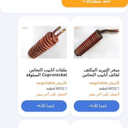
أعط متطلباتك
مبخر التبريد المكثف
ملفات أنابيب النحاس
لفائف أنابيب النحاس
Cupronickel المبثوقة
والنيكل 3.15 مم ارتفاع
لمراجل تسخين المياه ،
الأسعار:
negotiable
الأسعار:
negotiable
الزعانف
ملف الزعانف
1 قطعة
MOQ:
1 قطعة
MOQ:
أحصل على آخر سعر
أحصل على آخر سعر
ﺎﺘﺼﻟ ﺍﻶﻧ
ﺎﺘﺼﻟ ﺍﻶﻧ