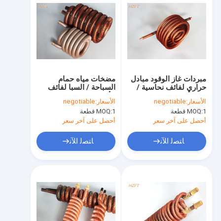
مبردات غاز الوقود مبادل
مضخات مياه حمام
حراري لفائف نحاسية /
السباحة / السبا لفائف
ملف أنبوب بزعانف
الأنبوب المزعنف / لفائف
الأسعار:
negotiable
الأسعار:
negotiable
عملية التشكيل بالزعانف
1 قطعة
MOQ:
1 قطعة
MOQ:
أحصل على آخر سعر
أحصل على آخر سعر
ﺎﺘﺼﻟ ﺍﻶﻧ
ﺎﺘﺼﻟ ﺍﻶﻧ
منزل، بيت
منتجات
معلومات عنا