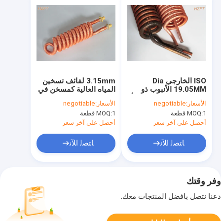
ISO الخارجي Dia
3.15mm لفائف تسخين
19.05MM الأنبوب ذو
المياه العالية كمسخن في
الزعانف لفائف النحاس أو
مضخات المياه في
الأسعار:
negotiable
الأسعار:
negotiable
النحاس والنيكل
المسبح / السبا
1 قطعة
MOQ:
1 قطعة
MOQ:
أحصل على آخر سعر
أحصل على آخر سعر
ﺎﺘﺼﻟ ﺍﻶﻧ
ﺎﺘﺼﻟ ﺍﻶﻧ
وفر وقتك
دعنا نتصل بأفضل المنتجات معك.