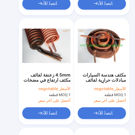
ﺎﺘﺼﻟ ﺍﻶﻧ
ﺎﺘﺼﻟ ﺍﻶﻧ
مكثف هندسة السيارات
4.5mm زعنفة لفائف
مبادلات حرارية لفائف
مكثف ارتفاع في مضخات
ذات زعانف ألمنيوم /
المياه مقاومة الاهتزاز
الأسعار:
negotiable
الأسعار:
negotiable
نحاسي
1 قطعة
MOQ:
1 قطعة
MOQ:
أحصل على آخر سعر
أحصل على آخر سعر
ﺎﺘﺼﻟ ﺍﻶﻧ
ﺎﺘﺼﻟ ﺍﻶﻧ