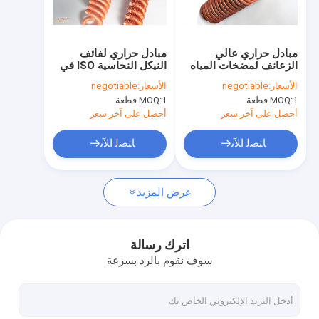
جولة في المعمل
مراقبة الجودة
مبادل حراري عالي
مبادل حراري لفائف
الزعانف لمضخات المياه
النيكل النحاسية ISO في
اتصل بنا
في تطبيقات المسبح /
مبخر التبريد / المكثف
الأسعار:
negotiable
الأسعار:
negotiable
السبا
1 قطعة
MOQ:
1 قطعة
MOQ:
اطلب اقتباس
أحصل على آخر سعر
أحصل على آخر سعر
ﺎﺘﺼﻟ ﺍﻶﻧ
ﺎﺘﺼﻟ ﺍﻶﻧ
أنبوب ذو زعانف حلزونية
عرض المزيد
أنابيب النحاس ذات الزعانف
أنبوب زعنفة ألمنيوم
اترك رسالة
سوف نقوم بالرد بسرعة
أنبوب زعنفة مقذوف
أنبوب ذو زعانف من الفولاذ المقاوم للصدأ