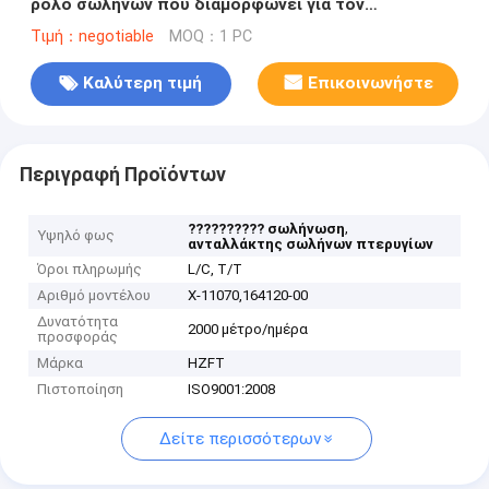
ρόλο σωλήνων που διαμορφώνει για τον
ελαιοψυκτήρα, 14MM εσωτερικό Dia
Τιμή：negotiable
MOQ：1 PC
Καλύτερη τιμή
Επικοινωνήστε
Περιγραφή Προϊόντων
,
?????????? σωλήνωση
Υψηλό φως
ανταλλάκτης σωλήνων πτερυγίων
Όροι πληρωμής
L/C, T/T
Αριθμό μοντέλου
Χ-11070,164120-00
Δυνατότητα
2000 μέτρο/ημέρα
προσφοράς
Μάρκα
HZFT
Πιστοποίηση
ISO9001:2008
Δείτε περισσότερων