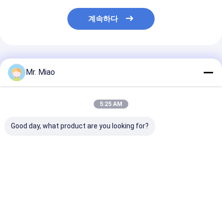
계속하다
추천된 제품
Mr. Miao
5:25 AM
Good day, what product are you looking for?
열교환기 / 스파이럴 핀
필수적 구리 또는 큐프
주택 사용의 보
관을 위한 추운 정교한
로 - 콘덴싱 보일러를 위
위한 대단히 열 
돌출성형 하이-핀 관
한 니켈 하이-핀 관
있는 핀형 구리 
최고의 가격
최고의 가격
최고의 