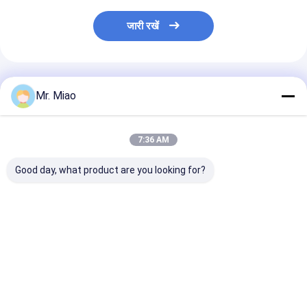
जारी रखें
अनुशंसित उत्पाद
Mr. Miao
7:36 AM
Good day, what product are you looking for?
हीट एक्सचेंजर / सर्पिल फिन
इंटीग्रल कॉपर या क्यूप्रो -
हाउस उपयोग के बॉय
ट्यूब के लिए कोल्ड वर्क
कंडेनिंग बॉयलर के लिए निकेल
लिए अत्यधिक थर्मल
एक्सट्रूडेड हाई फिन ट्यूब
हाई फिन ट्यूब
प्रवाहकीय फिनडेड 
ट्यूब
सबसे अच्छी कीमत
सबसे अच्छी कीमत
सबसे अच्छी 