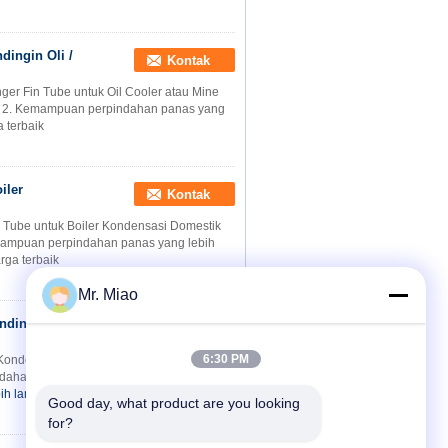
dingin Oli /
Kontak
ger Fin Tube untuk Oil Cooler atau Mine
an 2. Kemampuan perpindahan panas yang
 terbaik
iler
Kontak
 Tube untuk Boiler Kondensasi Domestik
mampuan perpindahan panas yang lebih
rga terbaik
Mr. Miao
endingin
Kontak
6:30 PM
Kondensor dan Evaporator Rincian Cepat:
ahan panas yang lebih tinggi
ih lanjut
Harga terbaik
Good day, what product are you looking 
for?