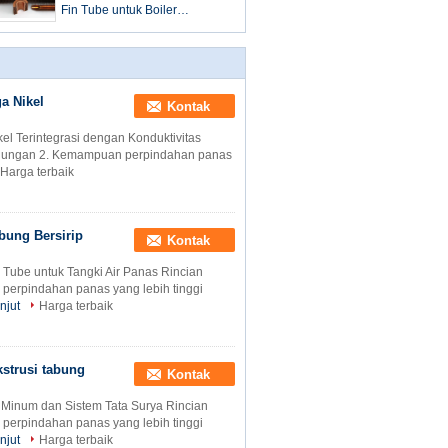
Fin Tube untuk Boiler
Kondensasi Domestik 10MM
Fin Tinggi
a Nikel
Kontak
l Terintegrasi dengan Konduktivitas
gulungan 2. Kemampuan perpindahan panas
Harga terbaik
bung Bersirip
Kontak
 Tube untuk Tangki Air Panas Rincian
perpindahan panas yang lebih tinggi
njut
Harga terbaik
strusi tabung
Kontak
 Minum dan Sistem Tata Surya Rincian
perpindahan panas yang lebih tinggi
njut
Harga terbaik