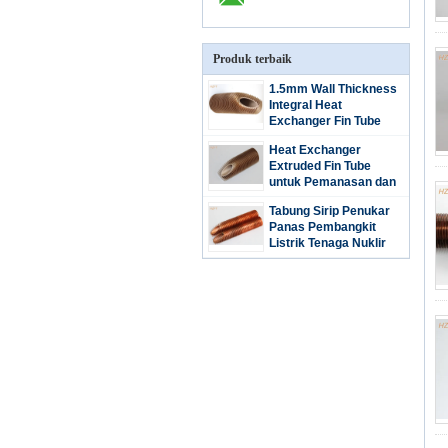
Produk terbaik
1.5mm Wall Thickness
Integral Heat
Exchanger Fin Tube
untuk Water Boiler /
Heat Exchanger
Water Heater
Extruded Fin Tube
untuk Pemanasan dan
Pendinginan Cairan di
Tabung Sirip Penukar
Pemanas Air Domestik
Panas Pembangkit
Listrik Tenaga Nuklir
dengan Tembaga atau
Nikel Cupro