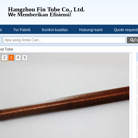
Hangzhou Fin Tube Co., Ltd.
W
e Memberikan Efisiensi!
i
Tur Pabrik
Kontrol kualitas
Hubungi kami
Quote request
Pe
eat Tube
2
3
4
5