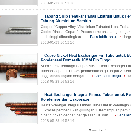
2018-05-23 16:52:16
Tabung Sirip Penukar Panas Ekstrusi untuk Pen
Tabung Aluminium Bersirip
Cooper / Copper Alloy / Aluminium Extruded Heat Exchan
Cooler Rincian Cepat: 1. Proses pembentukan gulung
lebih tinggi dibandingkan ...
Baca lebih lanjut
Harga
2018-05-23 16:52:16
Cupro Nickel Heat Exchanger Fin Tube untuk Bo
Kondensasi Domestik 10MM Fin Tinggi
Aluminium / Tembaga / Cupro Nickel Heat Exchanger Fin
Rincian Cepat: 1. Proses pembentukan gulungan 2. Ke
tinggi dibandingkan dengan ...
Baca lebih lanjut
Ha
2018-05-23 16:52:16
Heat Exchanger Integral Finned Tubes untuk P
Kondensor dan Evaporator
Heat Exchanger Integral Finned Tubes untuk Pendingin 
1. Proses pembentukan gulungan 2. Kemampuan perpind
dibandingkan dengan pengelasan HF dan ...
Baca leb
2018-05-23 16:52:16
Page 1 of 1