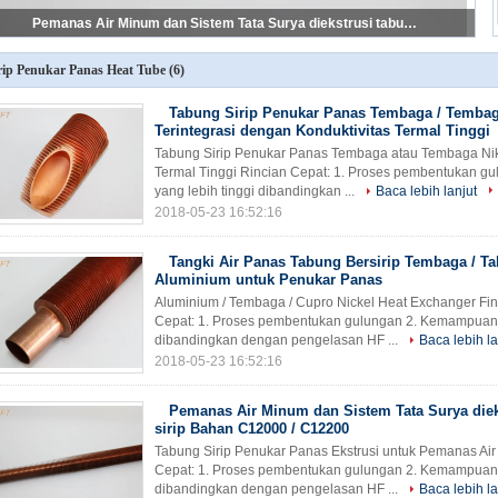
Tabung Sirip Penukar Panas Ekstrusi untuk Pendingin Oli / Tabung Aluminium Bersirip
rip Penukar Panas Heat Tube
(6)
Tabung Sirip Penukar Panas Tembaga / Tembag
Terintegrasi dengan Konduktivitas Termal Tinggi
Tabung Sirip Penukar Panas Tembaga atau Tembaga Nike
Termal Tinggi Rincian Cepat: 1. Proses pembentukan 
yang lebih tinggi dibandingkan ...
Baca lebih lanjut
2018-05-23 16:52:16
Tangki Air Panas Tabung Bersirip Tembaga / Ta
Aluminium untuk Penukar Panas
Aluminium / Tembaga / Cupro Nickel Heat Exchanger Fin
Cepat: 1. Proses pembentukan gulungan 2. Kemampuan 
dibandingkan dengan pengelasan HF ...
Baca lebih la
2018-05-23 16:52:16
Pemanas Air Minum dan Sistem Tata Surya diek
sirip Bahan C12000 / C12200
Tabung Sirip Penukar Panas Ekstrusi untuk Pemanas Air
Cepat: 1. Proses pembentukan gulungan 2. Kemampuan 
dibandingkan dengan pengelasan HF ...
Baca lebih la