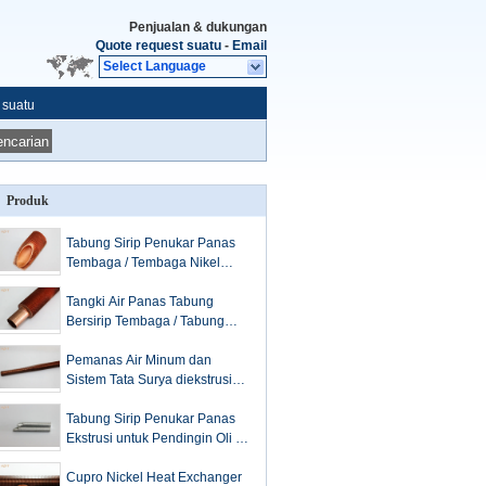
Penjualan & dukungan
Quote request suatu
-
Email
Select Language
 suatu
ncarian
Produk
Tabung Sirip Penukar Panas
Tembaga / Tembaga Nikel
Terintegrasi dengan
Konduktivitas Termal Tinggi
Tangki Air Panas Tabung
Bersirip Tembaga / Tabung
Bersirip Aluminium untuk
Penukar Panas
Pemanas Air Minum dan
Sistem Tata Surya diekstrusi
tabung sirip Bahan C12000 /
C12200
Tabung Sirip Penukar Panas
Ekstrusi untuk Pendingin Oli /
Tabung Aluminium Bersirip
Cupro Nickel Heat Exchanger