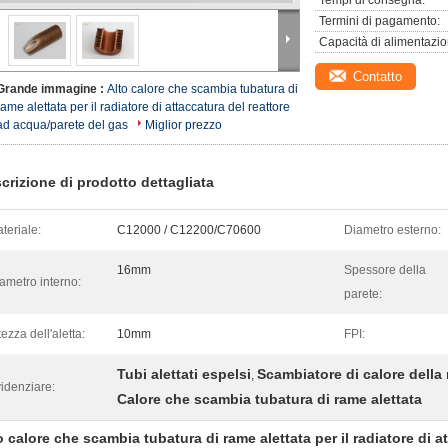
Tempi di consegna:
Termini di pagamento:
Capacità di alimentazio
Contatto
Grande immagine :
Alto calore che scambia tubatura di
rame alettata per il radiatore di attaccatura del reattore
ad acqua/parete del gas
Miglior prezzo
crizione di prodotto dettagliata
teriale:
C12000 / C12200/C70600
Diametro esterno:
16mm
Spessore della
ametro interno:
parete:
tezza dell'aletta:
10mm
FPI:
Tubi alettati espelsi
Scambiatore di calore della 
,
idenziare:
Calore che scambia tubatura di rame alettata
o calore che scambia tubatura di rame alettata per il radiatore di a