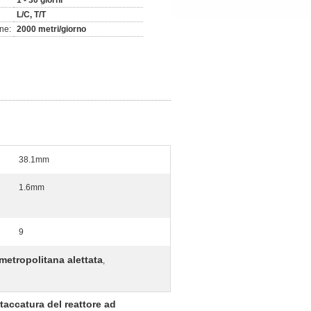
1 - 30 giorni
L/C, T/T
ne:
2000 metri/giorno
38.1mm
1.6mm
9
metropolitana alettata
,
ttaccatura del reattore ad