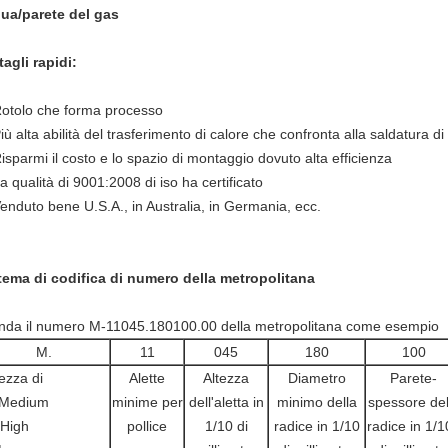
ua/parete del gas
tagli rapidi:
Rotolo che forma processo
iù alta abilità del trasferimento di calore che confronta alla saldatura di
Risparmi il costo e lo spazio di montaggio dovuto alta efficienza
a qualità di 9001:2008 di iso ha certificato
Venduto bene U.S.A., in Australia, in Germania, ecc.
tema di codifica di numero della metropolitana
nda il numero M-11045.180100.00 della metropolitana come esempio
M.
11
045
180
100
ezza di
Alette
Altezza
Diametro
Parete-
Medium
minime per
dell'aletta in
minimo della
spessore del
High
pollice
1/10 di
radice in 1/10
radice in 1/1