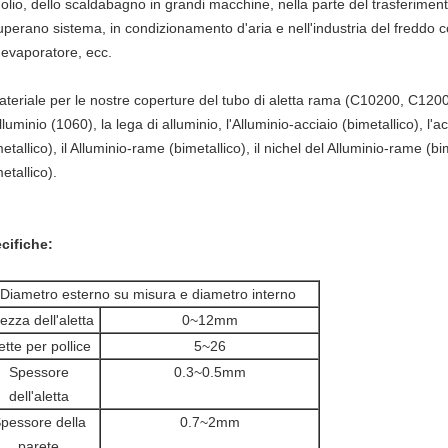
l'olio, dello scaldabagno in grandi macchine, nella parte del trasferiment
uperano sistema, in condizionamento d'aria e nell'industria del freddo
l'evaporatore, ecc.
materiale per le nostre coperture del tubo di aletta rama (C10200, C12
lluminio (1060), la lega di alluminio, l'Alluminio-acciaio (bimetallico), l'
metallico), il Alluminio-rame (bimetallico), il nichel del Alluminio-rame (
etallico).
cifiche:
Diametro esterno su misura e diametro interno
tezza dell'aletta
0~12mm
ette per pollice
5~26
Spessore
0.3~0.5mm
dell'aletta
pessore della
0.7~2mm
parete