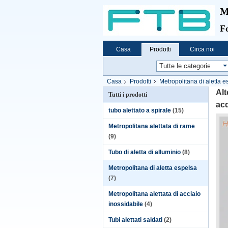
M
Fo
Casa
Prodotti
Circa noi
Casa
Prodotti
Metropolitana di aletta e
Alt
Tutti i prodotti
acq
tubo alettato a spirale
(15)
Metropolitana alettata di rame
(9)
Tubo di aletta di alluminio
(8)
Metropolitana di aletta espelsa
(7)
Metropolitana alettata di acciaio
inossidabile
(4)
Tubi alettati saldati
(2)