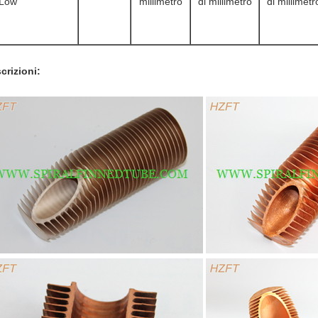
Low
millimetro
di millimetro
di millimetr
crizioni: