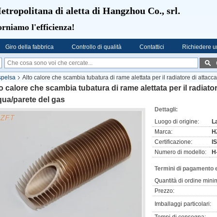
etropolitana di aletta di Hangzhou Co., srl.
rniamo l'efficienza!
Giro della fabbrica
Controllo di qualità
Contattici
Richiedere u
spelsa
Alto calore che scambia tubatura di rame alettata per il radiatore di attacc
o calore che scambia tubatura di rame alettata per il radiator
ua/parete del gas
Dettagli:
Luogo di origine:
L
Marca:
H
Certificazione:
I
Numero di modello:
H
Termini di pagamento 
Quantità di ordine mini
Prezzo:
Imballaggi particolari: