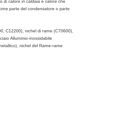
o di calore in caldaia e calore che
 come parte del condensatore o parte
000, C12200), nichel di rame (C70600),
acciaio Alluminio-inossidabile
bimetallico), nichel del Rame-rame