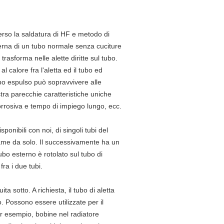
averso la saldatura di HF e metodo di
terna di un tubo normale senza cuciture
asforma nelle alette diritte sul tubo.
al calore fra l'aletta ed il tubo ed
tipo espulso può sopravvivere alle
mostra parecchie caratteristiche uniche
ticorrosiva e tempo di impiego lungo, ecc.
sponibili con noi, di singoli tubi del
 rame da solo. Il successivamente ha un
tubo esterno è rotolato sul tubo di
ra i due tubi.
ta sotto. A richiesta, il tubo di aletta
 Possono essere utilizzate per il
er esempio, bobine nel radiatore