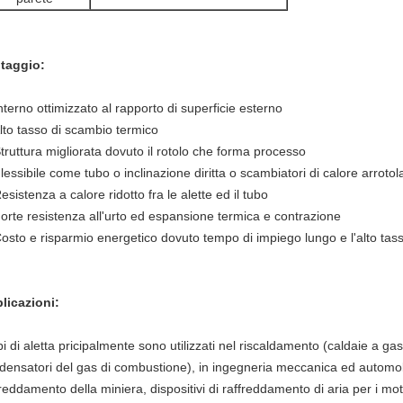
taggio:
Interno ottimizzato al rapporto di superficie esterno
Alto tasso di scambio termico
Struttura migliorata dovuto il rotolo che forma processo
lessibile come tubo o inclinazione diritta o scambiatori di calore arrotola
esistenza a calore ridotto fra le alette ed il tubo
Forte resistenza all'urto ed espansione termica e contrazione
Costo e risparmio energetico dovuto tempo di impiego lungo e l'alto tas
licazioni:
ubi di aletta pricipalmente sono utilizzati nel riscaldamento (caldaie a g
densatori del gas di combustione), in ingegneria meccanica ed automobilist
freddamento della miniera, dispositivi di raffreddamento di aria per i mot