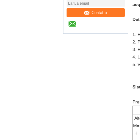
acq
Contatto
Det
1. 
2. P
3. 
4. L
5. 
Sis
Pre
Alt
M=
H=