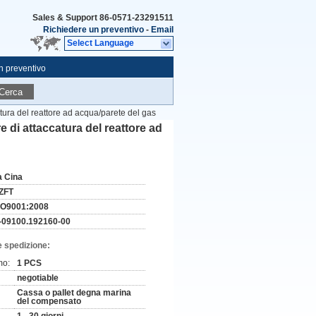
Sales & Support
86-0571-23291511
Richiedere un preventivo
-
Email
Select Language
n preventivo
Cerca
atura del reattore ad acqua/parete del gas
e di attaccatura del reattore ad
a Cina
ZFT
SO9001:2008
-09100.192160-00
e spedizione:
mo:
1 PCS
negotiable
Cassa o pallet degna marina
del compensato