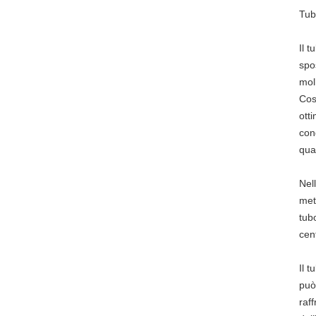
Tub
Il 
spo
mol
Così
ott
cond
qual
Nell
met
tubo
cen
Il t
può
raf