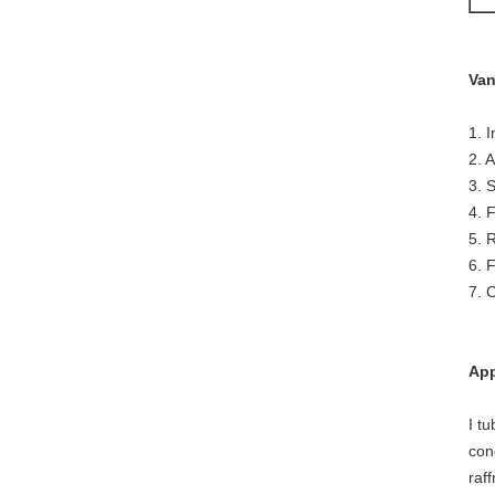
Van
1. 
2. 
3. 
4. F
5. R
6. 
7. 
App
I t
con
raf