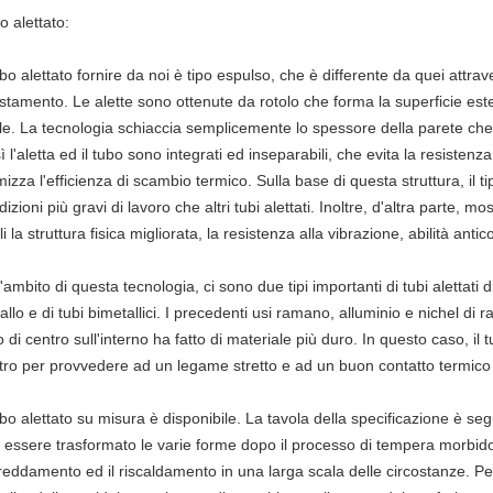
o alettato:
tubo alettato fornire da noi è tipo espulso, che è differente da quei attr
stamento. Le alette sono ottenute da rotolo che forma la superficie es
le. La tecnologia schiaccia semplicemente lo spessore della parete che tr
 l'aletta ed il tubo sono integrati ed inseparabili, che evita la resistenza 
imizza l'efficienza di scambio termico. Sulla base di questa struttura, il 
izioni più gravi di lavoro che altri tubi alettati. Inoltre, d'altra parte, 
i la struttura fisica migliorata, la resistenza alla vibrazione, abilità an
'ambito di questa tecnologia, ci sono due tipi importanti di tubi alettati di
allo e di tubi bimetallici. I precedenti usi ramano, alluminio e nichel di
 di centro sull'interno ha fatto di materiale più duro. In questo caso, il 
tro per provvedere ad un legame stretto e ad un buon contatto termico f
ubo alettato su misura è disponibile. La tavola della specificazione è segui
 essere trasformato le varie forme dopo il processo di tempera morbido.
freddamento ed il riscaldamento in una larga scala delle circostanze. P