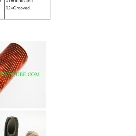
o
01=Undulated
02=Grooved