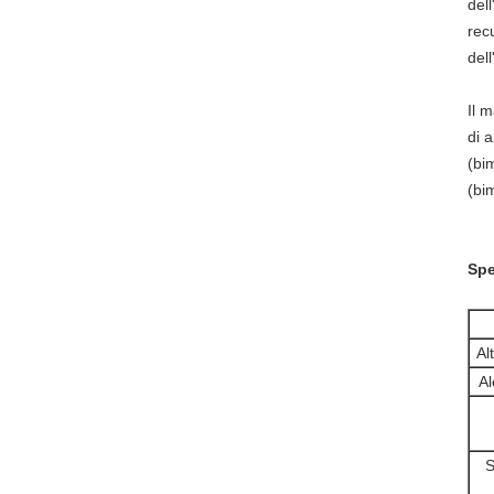
del
rec
del
Il 
di a
(bi
(bim
Spe
Al
Al
S