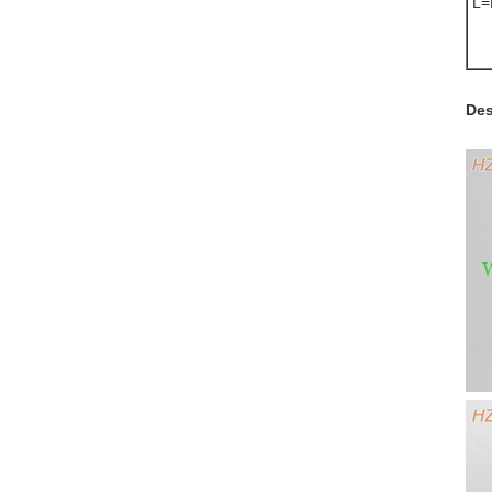
L=
Des