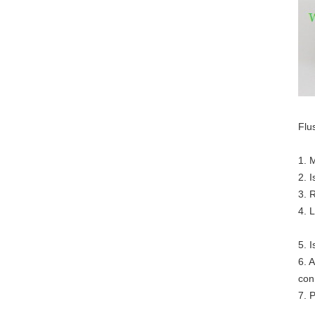
Flus
1. M
2. 
3. 
4. 
5. 
6. A
con
7. 