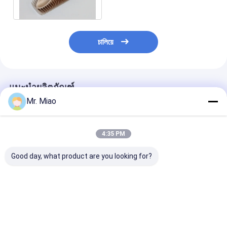
แขวนผนังแก๊ส
চালিয়ে
แนะนำผลิตภัณฑ์
Mr. Miao
4:35 PM
Good day, what product are you looking for?
การถ่ายเทความร้อน
ท่อ Finned Extruded
การแลกเปลี่ยน
การติดตั้งท่อ Fin
ประหยัดพลังงานสำหรับ
ร้อนท่อ Fin Ext
Extruded สำหรับเครื่อง
เครื่องอัดอากาศ
สำหรับของเหลว 
ระเหยโคแอกเซียล
อากาศร้อนและเย
ความหนา 0.89 มม
25mm ด้านนอก
ราคาดีที่สุด
ราคาดีที่สุด
ราคาดีที่ส