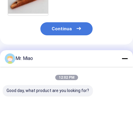
aletta del rame per il dispositivo
di raffreddamento di aria dei
motori diesel
Continua
Prodotti Raccomandati
Mr. Miao
12:02 PM
Good day, what product are you looking for?
Alto calore che
Calore che
Il risparmio
scambia tubatura di
trasferisce il
energetico ha
rame alettata per il
montaggio di
espulso tubi al
radiatore di
metropolitana
per gli essicca
attaccatura del
espulso dell'aletta
dell'aria comp
Miglior prezzo
Miglior prezzo
Miglior pr