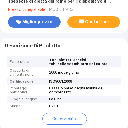
spessore di aletta del rame per il dispositivo di
raffreddamento di aria dei motori diesel
Prezzo：negotiable
MOQ：1 PCS
Miglior prezzo
Contattaci
Descrizione Di Prodotto
,
Tubi alettati espelsi
Evidenziare
tubi dello scambiatore di calore
Capacità di
2000 metri/giorno
alimentazione
Certificazione
ISO9001:2008
Imballaggi
Cassa o pallet degna marina del
particolari
compensato
Luogo di origine
La Cina
Marca
HZFT
Osservi più