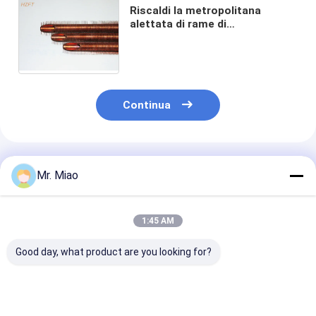
Riscaldi la metropolitana
alettata di rame di
trasferimento flessibile per il
diametro interno coassiale
degli evaporatori 10.2mm
Continua
Prodotti Raccomandati
Mr. Miao
1:45 AM
Good day, what product are you looking for?
Diametro interno
Metropolitana
I reattori ad a