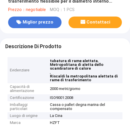
trasferimento flessibile per il diametro interno
coassiale degli evaporatori 10.2mm
Prezzo：negotiable
MOQ：1 PCS
Miglior prezzo
Contattaci
Descrizione Di Prodotto
,
tubatura di rame alettata
Metropolitana di aletta dello
scambiatore di calore
Evidenziare
,
Riscaldi la metropolitana alettata di
rame di trasferimento
Capacità di
2000 metri/giorno
alimentazione
Certificazione
ISO9001:2008
Imballaggi
Cassa o pallet degna marina del
particolari
compensato
Luogo di origine
La Cina
Marca
HZFT