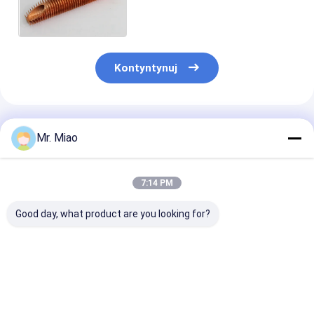
integralnego do chłodnic
powietrza silników
wysokoprężnych
Kontyntynuj
Polecane Produkty
Mr. Miao
7:14 PM
Good day, what product are you looking for?
Rury miedziane z
Łącznik rurowy z
Energooszczę
wymiennikiem
wytłaczanymi
wytłaczane ru
wysokotemperaturowym
żebrami
żebrowane do
do kotła wodnego /
przenoszącymi
suszarek sprę
wiszącego grzejnika
ciepło do
powietrza
Najlepsza cena
Najlepsza cena
Najlepsza 