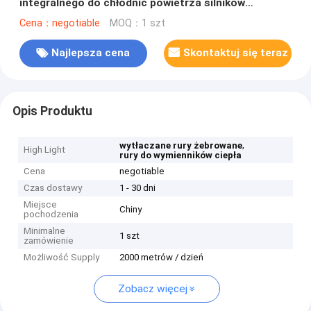
integralnego do chłodnic powietrza silników
wysokoprężnych
Cena：negotiable
MOQ：1 szt
Najlepsza cena
Skontaktuj się teraz
Opis Produktu
,
wytłaczane rury żebrowane
High Light
rury do wymienników ciepła
Cena
negotiable
Czas dostawy
1 - 30 dni
Miejsce
Chiny
pochodzenia
Minimalne
1 szt
zamówienie
Możliwość Supply
2000 metrów / dzień
Zobacz więcej