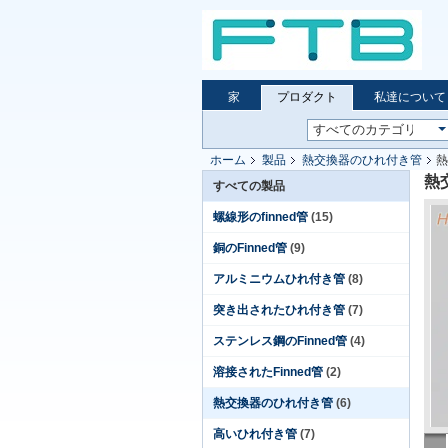
家
プロダクト
私達について
ホーム
製品
熱交換器のひれ付き管
熱
熱
すべての製品
螺線形のfinned管
(15)
銅のFinned管
(9)
アルミニウムひれ付き管
(8)
突き出されたひれ付き管
(7)
ステンレス鋼のFinned管
(4)
溶接されたFinned管
(2)
熱交換器のひれ付き管
(6)
高いひれ付き管
(7)