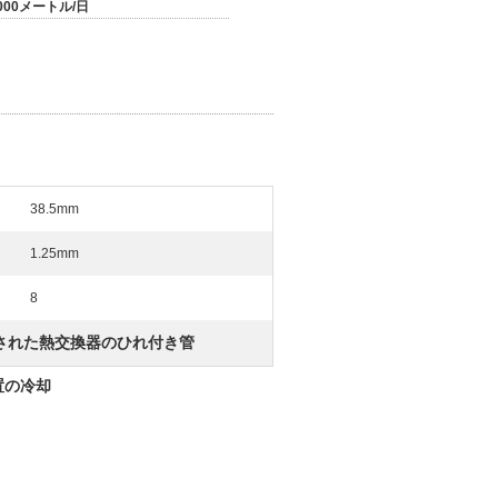
000メートル/日
38.5mm
1.25mm
8
された熱交換器のひれ付き管
置の冷却