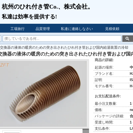
杭州のひれ付き管Co.、株式会社。
私達は
効率を提供する!
工場旅行
品質管理
私達に連絡しなさい
見積依頼
交換器の液体の暖房のための突き出されたひれ付き管および国内給湯装置の冷却
交換器の液体の暖房のための突き出されたひれ付き管および国
商品の詳細:
起源の場所:
ブランド名:
H
証明:
I
モデル番号:
H
お支払配送条件:
最小注文数量:
1
価格:
n
パッケージの詳細:
受渡し時間:
1
支払条件:
L