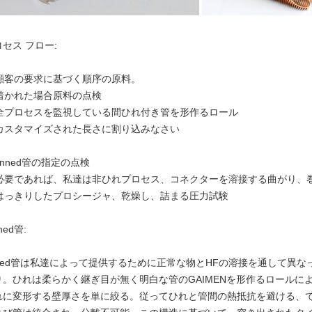
セス フロー:
. 顧客の要求に基づく順序の原料。
. 着かれた場合原料の点検
. 全プロセスを監視している間ひれ付き管を形作るロール
. カスタマイズされた長さに割り込みなさい
 finned管の指定の点検
. 必要であれば、私達は非ひれプロセス、コネクターを溶接する曲がり
. はっきりしたプロシージャ、乾燥し、詰まる圧力試験
ned管:
inned管は私達によって提供するために正常な物とHFの溶接を通して異
り。ひれは柔らかく継ぎ目が無く明白な管のGAIMENを形作るロールに
れに変形する壁厚さを単に絞る。従ってひれと管間の熱抵抗を避ける、