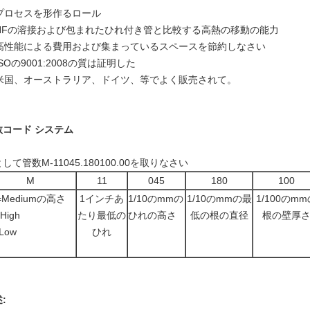
. プロセスを形作るロール
. HFの溶接および包まれたひれ付き管と比較する高熱の移動の能力
. 高性能による費用および集まっているスペースを節約しなさい
 ISOの9001:2008の質は証明した
. 米国、オーストラリア、ドイツ、等でよく販売されて。
数コード システム
して管数M-11045.180100.00を取りなさい
M
11
045
180
100
Mediumの高さ
1インチあ
1/10のmmの
1/10のmmの最
1/100のmm
High
たり最低の
ひれの高さ
低の根の直径
根の壁厚
Low
ひれ
: