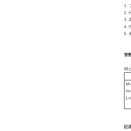
1
2
3
4.
5
管
例と
M=
H=
L=
記述