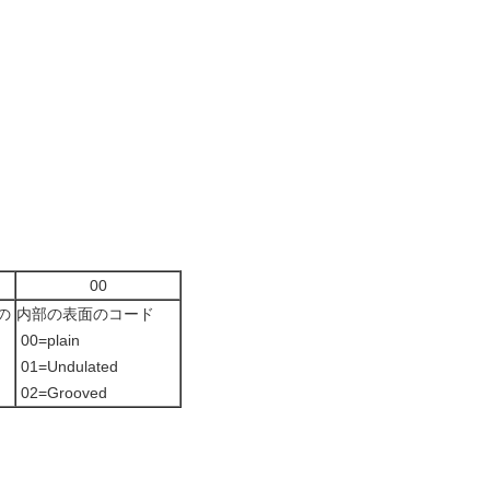
00
の
内部の表面のコード
さ
00=plain
01=Undulated
02=Grooved