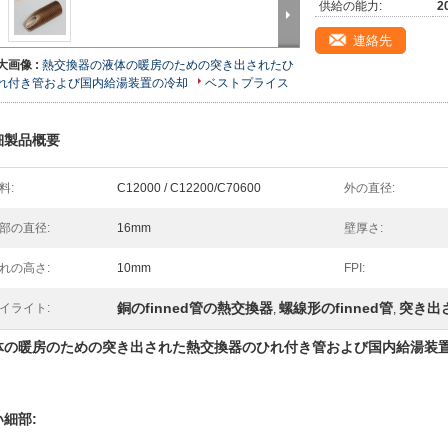
供給の能力:
2
連絡先
大画像 :
熱交換器の液体の暖房のための突き出されたひ
れ付き管および国内給湯装置の冷却
ベストプライス
細製品概要
料:
C12000 / C12200/C70600
外の直径:
部の直径:
16mm
壁厚さ:
れの高さ:
10mm
FPI:
銅のfinned管の熱交換器
螺線形のfinned管
突き出
イライト:
,
,
体の暖房のための突き出された熱交換器のひれ付き管および国内給湯装
い細部: