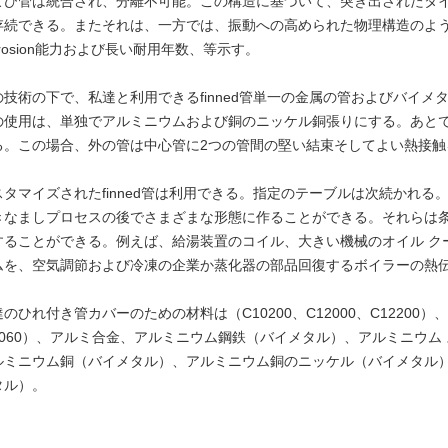
よび管は統合され、分離不可能。この構造に基づいて、突き出されたタイプ
存続できる。またそれは、一方では、振動への高められた物理構造のような
rrosion能力および長い耐用年数、等示す。
の技術の下で、私達と利用できるfinned管単一の金属の管およびバイメ
の使用は、単独でアルミニウムおよび銅のニッケル銅張りにする。あと
る。この場合、外の管は中心管に2つの管間の堅い結束そしてよい熱接触
スタマイズされたfinned管は利用できる。指定のテーブルは次続かれ
きなましプロセスの後でさまざまな形態に作ることができる。それらは
することができる。例えば、給湯装置のコイル、大きい機械のオイル ク
ムを、空気調節および冷凍の企業か蒸化器の部品回復するボイラーの熱
のひれ付き管カバーのための材料は（C10200、C12000、C12200）
1060）、アルミ合金、アルミニウム鋼鉄（バイメタル）、アルミニウム
ルミニウム銅（バイメタル）、アルミニウム銅のニッケル（バイメタル
タル）。