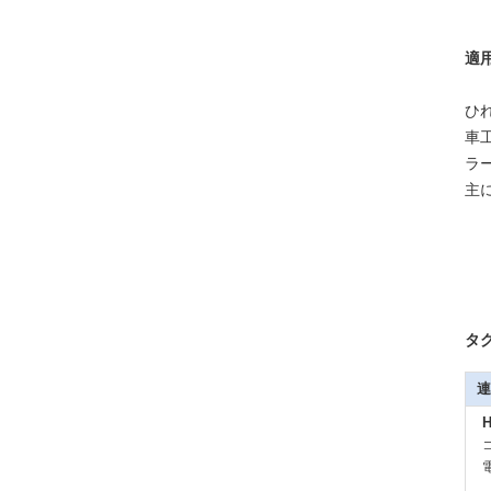
適用
ひ
車
ラ
主
タグ
連
H