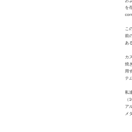
お
を
co
こ
前
あ
カ
焼
用
テ
私達
（
ア
メ