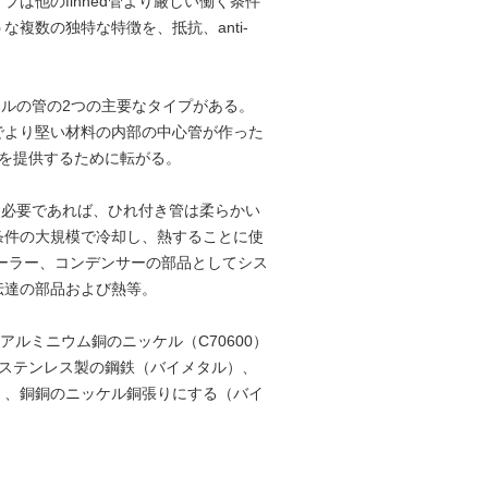
は他のfinned管より厳しい働く条件
複数の独特な特徴を、抵抗、anti-
タルの管の2つの主要なタイプがある。
でより堅い材料の内部の中心管が作った
を提供するために転がる。
る。必要であれば、ひれ付き管は柔らかい
条件の大規模で冷却し、熱することに使
ーラー、コンデンサーの部品としてシス
伝達の部品および熱等。
、アルミニウム銅のニッケル（C70600）
 ステンレス製の鋼鉄（バイメタル）、
）、銅銅のニッケル銅張りにする（バイ