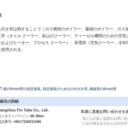
:
れ付き管は熱することで（ガス燃焼のボイラー、凝縮のボイラー、ガス
工学（オイル クーラー、鉱山のクーラー、ディーゼル機関のための空気
ーおよびヒーター、プロセス クーラー）、発電所（空気クーラー、冷却
に使用される。
,
,
:
銅のfinned管の熱交換器
熱交換器のためのひれ付き管
螺線形のfinned管
絡先の詳細
angzhou Fin Tube Co., Ltd.
私達に直接お問い合わせを
コンタクトパーソン:
Mr. Miao
電話番号:
+8617326031586