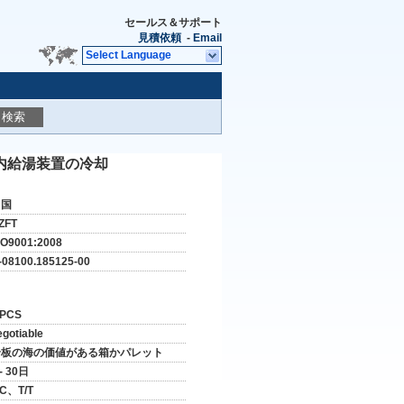
セールス＆サポート
見積依頼
-
Email
Select Language
検索
内給湯装置の冷却
中国
ZFT
SO9001:2008
-08100.185125-00
 PCS
egotiable
合板の海の価値がある箱かパレット
 - 30日
/C、T/T