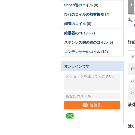
finned管のコイル
(8)
ひれのコイルの熱交換器
(7)
銅管のコイル
(8)
給湯器のコイル
(7)
詳
ステンレス鋼の管のコイル
(5)
コンデンサーのコイル
(10)
材
オンラインです
内
ひ
ハ
液
連絡先
速