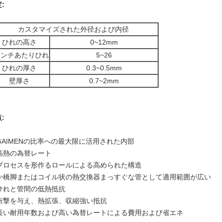
:
カスタマイズされた外径および内径
ひれの高さ
0~12mm
インチあたりひれ
5~26
ひれの厚さ
0.3~0.5mm
壁厚さ
0.7~2mm
:
 GAIMENの比率への最大限に活用された内部
 高熱の為替レート
. プロセスを形作るロールによる高められた構造
. か橋脚またはコイル状の熱交換器まっすぐな管として適用範囲が広い
 ひれと管間の低熱抵抗
. 衝撃を与え、熱拡張、収縮強い抵抗
. 長い耐用年数および高い為替レートによる費用および省エネ