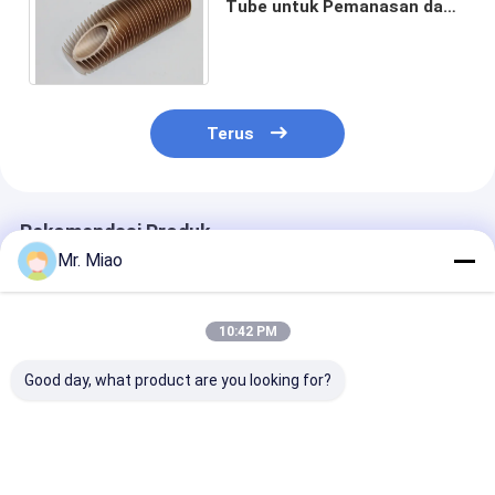
Tube untuk Pemanasan dan
Pendinginan Cairan di
Pemanas Air Domestik
Terus
Rekomendasi Produk
Mr. Miao
10:42 PM
Good day, what product are you looking for?
Tabung Sirip
1.5mm Wall
Tabung Sirip
Penukar Panas
Thickness Integral
Penukar Pana
Pembangkit Listrik
Heat Exchanger Fin
Tembaga / Te