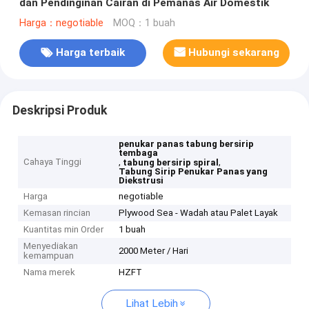
dan Pendinginan Cairan di Pemanas Air Domestik
Harga：negotiable
MOQ：1 buah
Harga terbaik
Hubungi sekarang
Deskripsi Produk
penukar panas tabung bersirip
tembaga
Cahaya Tinggi
,
,
tabung bersirip spiral
Tabung Sirip Penukar Panas yang
Diekstrusi
Harga
negotiable
Kemasan rincian
Plywood Sea - Wadah atau Palet Layak
Kuantitas min Order
1 buah
Menyediakan
2000 Meter / Hari
kemampuan
Nama merek
HZFT
Lihat Lebih