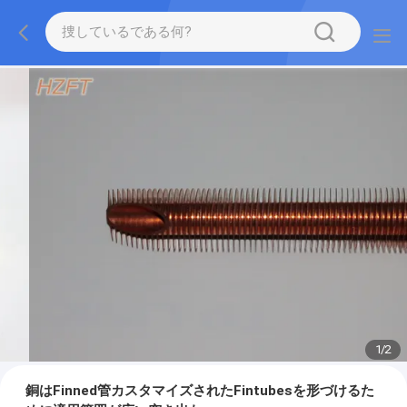
1
/
2
銅はFinned管カスタマイズされたFintubesを形づけるた