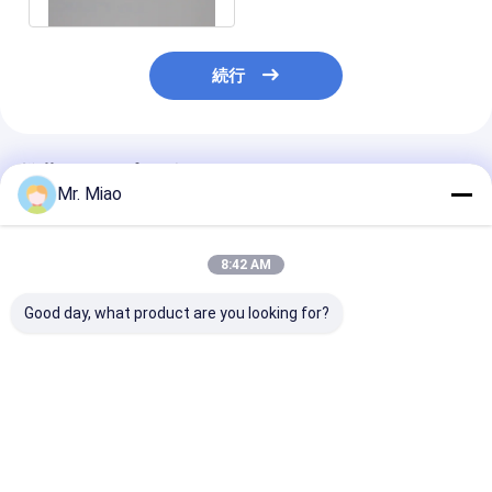
続行
推薦されたプロダクト
Mr. Miao
8:42 AM
Good day, what product are you looking for?
熱湯タンク低い銅の
凝縮のボイラーのため
水ボイラーか太
Finned管継手の振動抵
に適した耐食性の銅の
Finned管の適
抗内部Dia 19.72mm
Finned管
広い省エネを銅
する
ベストプライス
ベストプライス
ベストプラ