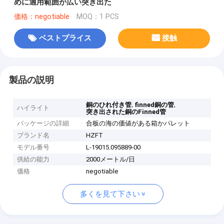
めに適用範囲が広い突き出た
価格：negotiable
MOQ：1 PCS
ベストプライス
接触
製品の説明
,
,
銅のひれ付き管
finned銅の管
ハイライト
突き出された銅のFinned管
パッケージの詳細
合板の海の価値がある箱かパレット
ブランド名
HZFT
モデル番号
L-19015.095889-00
供給の能力
2000メートル/日
価格
negotiable
多くを見て下さい