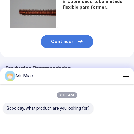
El cobre sacó tubo aletado
flexible para formar
Fintubes modificado para
requisitos particulares
Continuar
Productos Recomendados
Mr. Miao
6:58 AM
Good day, what product are you looking for?
Diámetro interno
Tubo aletado de
Los termos o l
19.72m m de tubo
cobre de la
Sistema Solar