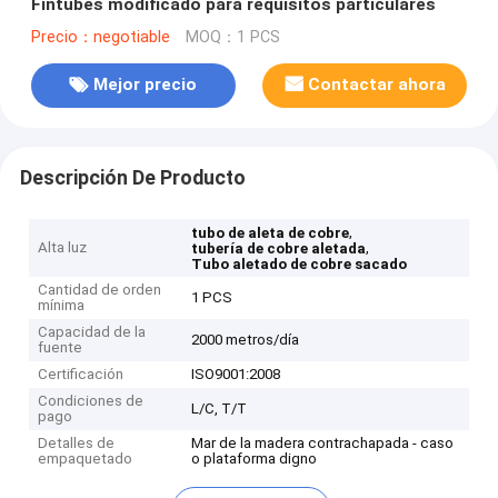
Fintubes modificado para requisitos particulares
Precio：negotiable
MOQ：1 PCS
Mejor precio
Contactar ahora
Descripción De Producto
,
tubo de aleta de cobre
Alta luz
,
tubería de cobre aletada
Tubo aletado de cobre sacado
Cantidad de orden
1 PCS
mínima
Capacidad de la
2000 metros/día
fuente
Certificación
ISO9001:2008
Condiciones de
L/C, T/T
pago
Detalles de
Mar de la madera contrachapada - caso
empaquetado
o plataforma digno