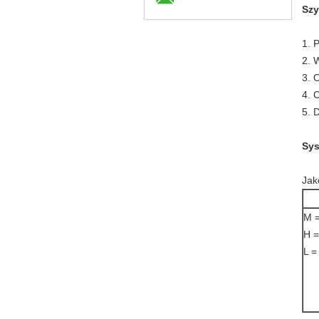
Szy
1. 
2. 
3. 
4. 
5. 
Sy
Jak
M =
H =
L =