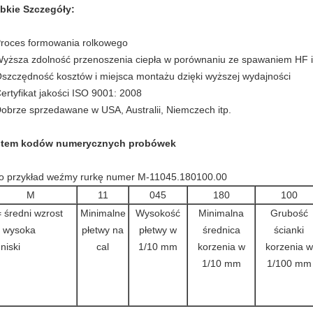
bkie Szczegóły:
Proces formowania rolkowego
Wyższa zdolność przenoszenia ciepła w porównaniu ze spawaniem HF i
Oszczędność kosztów i miejsca montażu dzięki wyższej wydajności
Certyfikat jakości ISO 9001: 2008
Dobrze sprzedawane w USA, Australii, Niemczech itp.
stem kodów numerycznych probówek
o przykład weźmy rurkę numer M-11045.180100.00
M
11
045
180
100
 średni wzrost
Minimalne
Wysokość
Minimalna
Grubość
 wysoka
płetwy na
płetwy w
średnica
ścianki
 niski
cal
1/10 mm
korzenia w
korzenia w
1/10 mm
1/100 mm