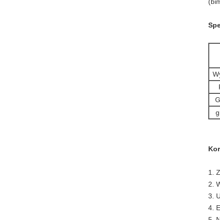
(bi
Spe
Wy
G
g
Kor
1. 
2. 
3. 
4. 
5. 