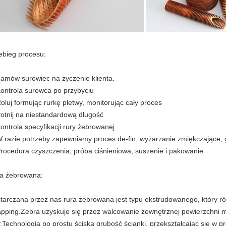
ebieg procesu:
Zamów surowiec na życzenie klienta.
Kontrola surowca po przybyciu
Roluj formując rurkę płetwy, monitorując cały proces
Potnij na niestandardową długość
Kontrola specyfikacji rury żebrowanej
W razie potrzeby zapewniamy proces de-fin, wyżarzanie zmiękczające, gi
Procedura czyszczenia, próba ciśnieniowa, suszenie i pakowanie
a żebrowana:
tarczana przez nas rura żebrowana jest typu ekstrudowanego, który r
pping.Żebra uzyskuje się przez walcowanie zewnętrznej powierzchni mi
y.Technologia po prostu ściska grubość ścianki, przekształcając się w p