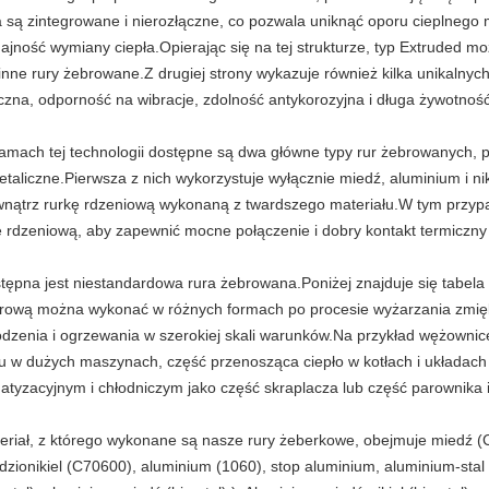
a są zintegrowane i nierozłączne, co pozwala uniknąć oporu cieplnego 
ajność wymiany ciepła.Opierając się na tej strukturze, typ Extruded mo
 inne rury żebrowane.Z drugiej strony wykazuje również kilka unikalnych
yczna, odporność na wibracje, zdolność antykorozyjna i długa żywotność 
amach tej technologii dostępne są dwa główne typy rur żebrowanych, p
etaliczne.Pierwsza z nich wykorzystuje wyłącznie miedź, aluminium i ni
nątrz rurkę rdzeniową wykonaną z twardszego materiału.W tym przypa
ę rdzeniową, aby zapewnić mocne połączenie i dobry kontakt termiczn
tępna jest niestandardowa rura żebrowana.Poniżej znajduje się tabela s
rową można wykonać w różnych formach po procesie wyżarzania zmi
odzenia i ogrzewania w szerokiej skali warunków.Na przykład wężowni
ju w dużych maszynach, część przenosząca ciepło w kotłach i układach
matyzacyjnym i chłodniczym jako część skraplacza lub część parownika i
eriał, z którego wykonane są nasze rury żeberkowe, obejmuje miedź 
dzionikiel (C70600), aluminium (1060), stop aluminium, aluminium-stal