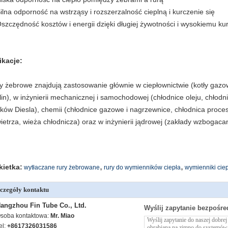
Silna odporność na wstrząsy i rozszerzalność cieplną i kurczenie się
Oszczędność kosztów i energii dzięki długiej żywotności i wysokiemu k
ikacje:
y żebrowe znajdują zastosowanie głównie w ciepłownictwie (kotły gazo
lin), w inżynierii mechanicznej i samochodowej (chłodnice oleju, chłodn
ników Diesla), chemii (chłodnice gazowe i nagrzewnice, chłodnica proce
ietrza, wieża chłodnicza) oraz w inżynierii jądrowej (zakłady wzbogaca
,
,
kietka:
wytłaczane rury żebrowane
rury do wymienników ciepła
wymienniki cie
czegóły kontaktu
angzhou Fin Tube Co., Ltd.
Wyślij zapytanie bezpośre
soba kontaktowa:
Mr. Miao
el:
+8617326031586