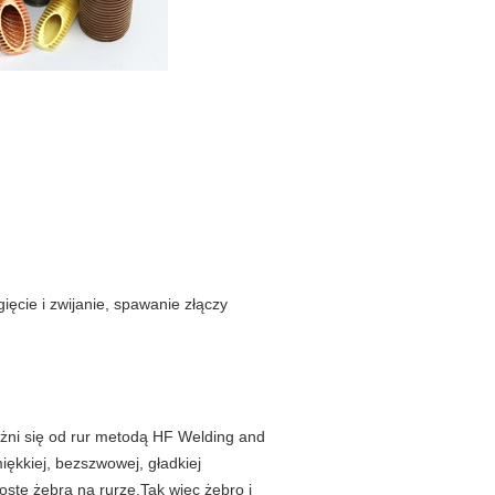
ęcie i zwijanie, spawanie złączy
óżni się od rur metodą HF Welding and
ękkiej, bezszwowej, gładkiej
roste żebra na rurze.Tak więc żebro i