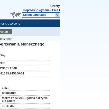
Obroty
Poprosić o wycenę
-
Email
Select Language
rosić o wycenę
zukanie
onecznego
 ogrzewania słonecznego
hiny
ZFT
SO9001:2008
-11035.245100-01
1 szt
negotiable
Morze ze sklejki - godna skrzynia
lub paleta
1 - 30 dni