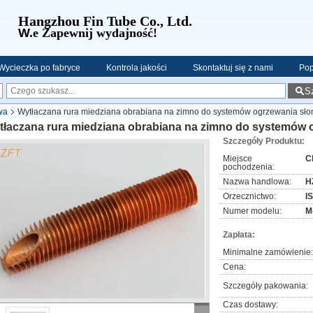
Hangzhou Fin Tube Co., Ltd.
W.
e Zapewnij wydajność!
Wycieczka po fabryce
Kontrola jakości
Skontaktuj się z nami
Pop
S
wa
Wytłaczana rura miedziana obrabiana na zimno do systemów ogrzewania sł
tłaczana rura miedziana obrabiana na zimno do systemów
Szczegóły Produktu:
Miejsce
C
pochodzenia:
Nazwa handlowa:
H
Orzecznictwo:
I
Numer modelu:
M
Zapłata:
Minimalne zamówienie:
Cena:
Szczegóły pakowania:
Czas dostawy: