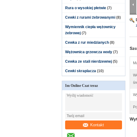
Rura o wysokiej płetwie
(7)
Cewki z rurami żebrowanymi
(8)
Wymiennik ciepła wężownicy
żebrowej
(7)
Cewka z rur miedzianych
(8)
Szc
Wężownica grzewcza wody
(7)
Cewka ze stali nierdzewnej
(5)
Ma
Cewki skraplacza
(10)
W
śr
Im Online Czat teraz
Wy
Po
Wyt
Kontakt