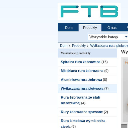
Dom
Produkty
O nas
Dom
Produkty
Wytłaczana rura płetwo
Wy
Wszystkie produkty
Spiralna rura żebrowana
(15)
Miedziana rura żebrowana
(9)
Aluminiowa rura żebrowa
(8)
Wytłaczana rura płetwowa
(7)
Rura żebrowana ze stali
nierdzewnej
(4)
Rury żebrowane spawane
(2)
Rura lamelowa wymiennika
ciepła
(6)