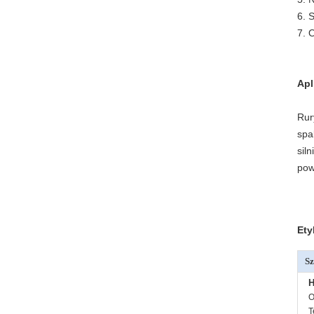
6. 
7. 
Apl
Rur
spa
sil
pow
Ety
Sz
H
O
T