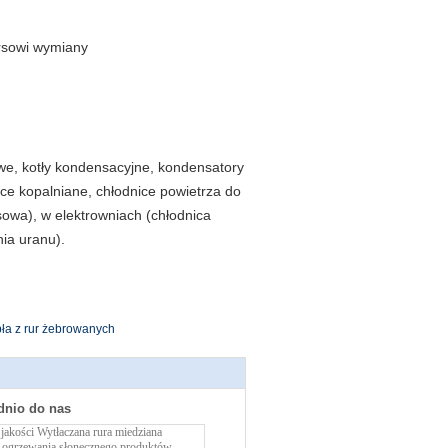
ursowi wymiany
we, kotły kondensacyjne, kondensatory
ice kopalniane, chłodnice powietrza do
sowa), w elektrowniach (chłodnica
nia uranu).
pła z rur żebrowanych
dnio do nas