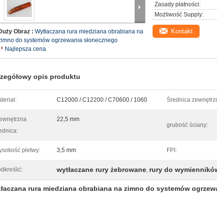
Zasady płatności:
Możliwość Supply:
Kontakt
Duży Obraz :
Wytłaczana rura miedziana obrabiana na
zimno do systemów ogrzewania słonecznego
Najlepsza cena
zegółowy opis produktu
teriał:
C12000 / C12200 / C70600 / 1060
Średnica zewnętrz
ewnętrzna
22,5 mm
grubość ściany:
ednica:
sokość płetwy:
3,5 mm
FPI:
wytłaczane rury żebrowane
rury do wymienników
dkreślić:
,
łaczana rura miedziana obrabiana na zimno do systemów ogrzew