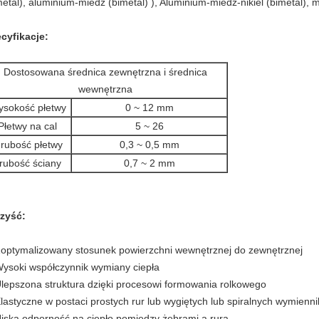
metal), aluminium-miedź (bimetal) ), Aluminium-miedź-nikiel (bimetal), m
cyfikacje:
Dostosowana średnica zewnętrzna i średnica
wewnętrzna
sokość płetwy
0 ~ 12 mm
Płetwy na cal
5 ~ 26
rubość płetwy
0,3 ~ 0,5 mm
rubość ściany
0,7 ~ 2 mm
zyść:
Zoptymalizowany stosunek powierzchni wewnętrznej do zewnętrznej
Wysoki współczynnik wymiany ciepła
Ulepszona struktura dzięki procesowi formowania rolkowego
Elastyczne w postaci prostych rur lub wygiętych lub spiralnych wymienn
Niska odporność na ciepło pomiędzy żebrami a rurą