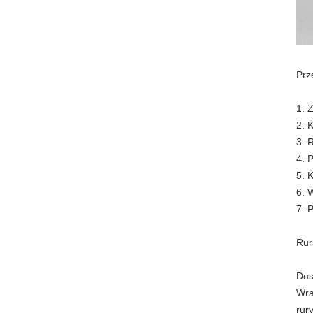
Prz
1. 
2. 
3. 
4. 
5. 
6. 
7. 
Rur
Dos
Wra
rur