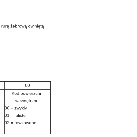
 rurą żebrową owiniętą
00
Kod powierzchni
wewnętrznej
00 = zwykły
01 = faliste
02 = rowkowane