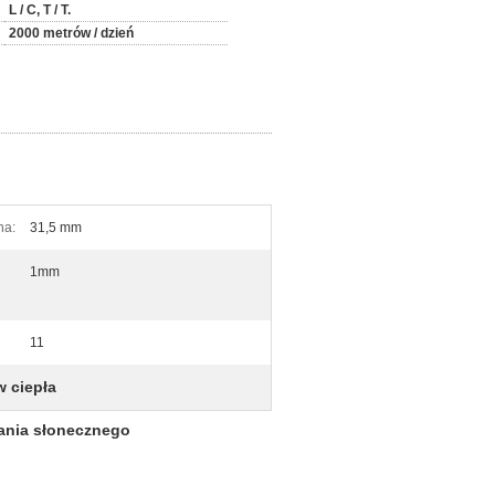
L / C, T / T.
2000 metrów / dzień
na:
31,5 mm
1mm
11
 ciepła
ania słonecznego