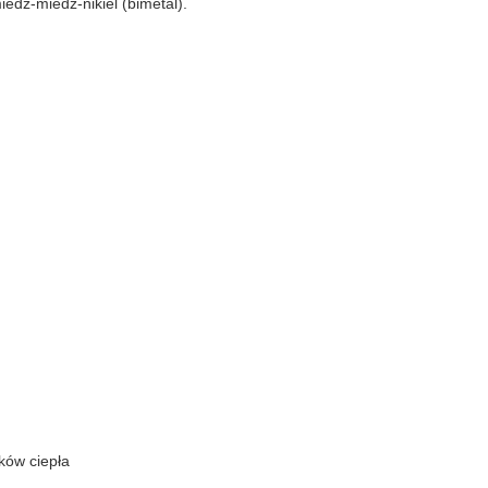
iedź-miedź-nikiel (bimetal).
ików ciepła