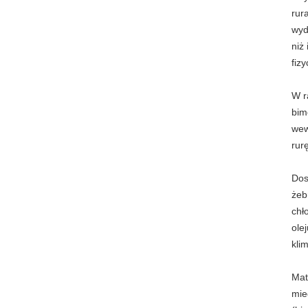
rur
wyd
niż
fiz
W r
bim
wew
rur
Dos
żeb
chł
ole
kli
Mat
mie