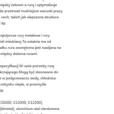
między żebrem a rurą i optymalizuje
że przetrwać trudniejsze warunki pracy
 cech, takich jak ulepszona struktura
itp.
ojedyncze rury metalowe i rury
kiel miedziany.Ta ostatnia ma od
dku rura zewnętrzna jest nawijana na
y między dwiema rurami.
pecyfikacji.W razie potrzeby rurę
ękczającego.Mogą być stosowane do
ce w podgrzewaczu wody, chłodnica
 odzysku ciepła, w przemyśle
tp.
(C10200, C12000, C12200),
 (bimetal), aluminium-stal nierdzewna