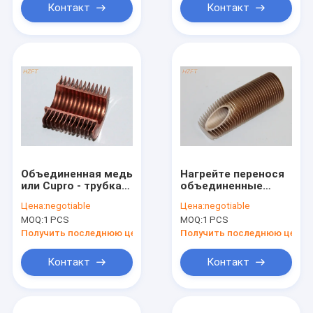
спиральной трубки
Контакт
Контакт
ребра
Объединенная медь
Нагрейте перенося
или Cupro - трубка
объединенные
ребра никеля
ребристые трубы
Цена:
negotiable
Цена:
negotiable
высокая для
сверните
MOQ:
1 PCS
MOQ:
1 PCS
конденсируя
формировать для
боилеров
маслянного
Получить последнюю цену
Получить последнюю цену
охладителя, Dia
14MM внутреннего
Контакт
Контакт