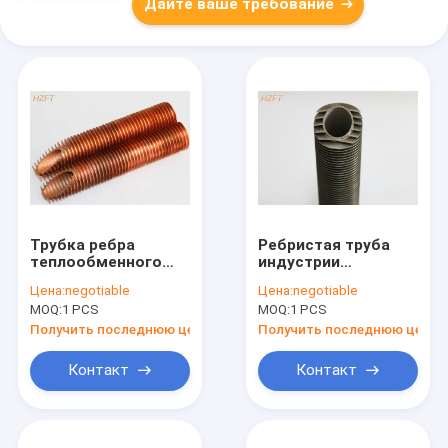
Дайте ваше требование
Трубка ребра
Ребристая труба
теплообменного
индустрии
аппарата атомной
удобрения стальная
Цена:
negotiable
Цена:
negotiable
электростанции с
сваренная для
MOQ:
1 PCS
MOQ:
1 PCS
медью или никелем
теплообменных
Cupro
аппаратов с 316L/
Получить последнюю цену
Получить последнюю цену
титаном
Контакт
Контакт