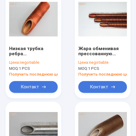
Низкая трубка
Жара обменивая
ребра
прессованную
теплообменного
трубку ребра для
Цена:
negotiable
Цена:
negotiable
аппарата
Dia жидкостных/
MOQ:
1 PCS
MOQ:
1 PCS
термального
нагрева воздуха и
сопротивления для
охлаждать 25mm
Получить последнюю цену
Получить последнюю цену
автомобильного
наружного
инженерства
Контакт
Контакт
Дом
Продукты
О нас