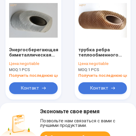
Энергосберегающая
трубка ребра
биметаллическая
теплообменного
прессованная
аппарата толщины
Цена:
negotiable
Цена:
negotiable
алюминиевая
стены 1.5mm
MOQ:
1 PCS
MOQ:
1 PCS
трубка ребра для
объединенная для
конденсаторов
бойлера/
Получить последнюю цену
Получить последнюю цену
рефрижерации
нагревателя воды
Контакт
Контакт
Экономьте свое время
Позвольте нам связаться с вами с
лучшими продуктами.