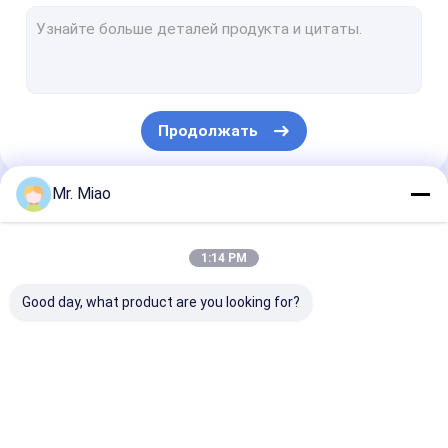
Сваренные ребристые трубы
Трубка ребра теплообменного аппарата
Высокая трубка ребра
Продолжать
катушки ребристой трубы
Теплообменный аппарат катушки ребра
Mr. Miao
Наши Категории
Катушка медной трубки
1:14 PM
Змеевик для обогрева воды
Good day, what product are you looking for?
Катушка трубки нержавеющей стали
Змеевики конденсатора
спиральная
Медная ребристая
Алюминиевая
ребристая труба
труба
трубка ребра