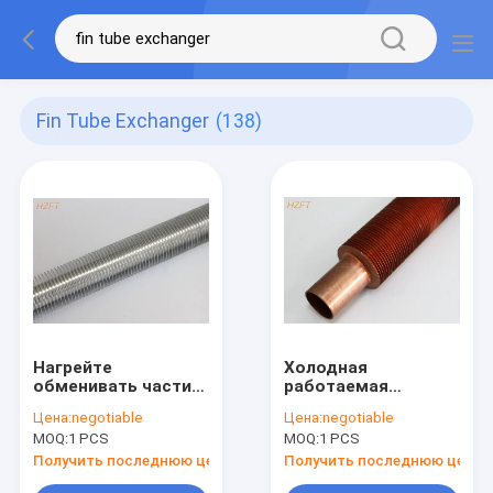
Fin Tube Exchanger
(138)
Нагрейте
Холодная
обменивать части
работаемая
прессовал
прессованная
Цена:
negotiable
Цена:
negotiable
спиральный Finned
высокая трубка
MOQ:
1 PCS
MOQ:
1 PCS
алюминиевый
ребра для
обменник трубки/
теплообменного
Получить последнюю цену
Получить последнюю цену
трубки ребра
аппарата/