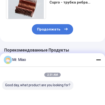
Cupro - трубка ребра
никеля высокая для
конденсируя боилеров
Продолжать
Порекомендованные Продукты
Mr. Miao
2:31 AM
Good day, what product are you looking for?
Холодная
Сильно термальная
Охладители и
работаемая
проводная Finned
стояки водян
прессованная
медная трубка для
охлаждения 