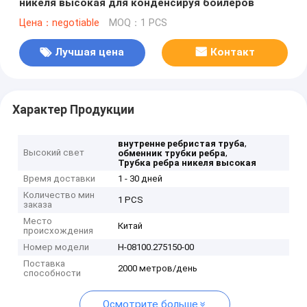
никеля высокая для конденсируя боилеров
Цена：negotiable
MOQ：1 PCS
Лучшая цена
Контакт
Характер Продукции
,
внутренне ребристая труба
Высокий свет
,
обменник трубки ребра
Трубка ребра никеля высокая
Время доставки
1 - 30 дней
Количество мин
1 PCS
заказа
Место
Китай
происхождения
Номер модели
H-08100.275150-00
Поставка
2000 метров/день
способности
Осмотрите больше