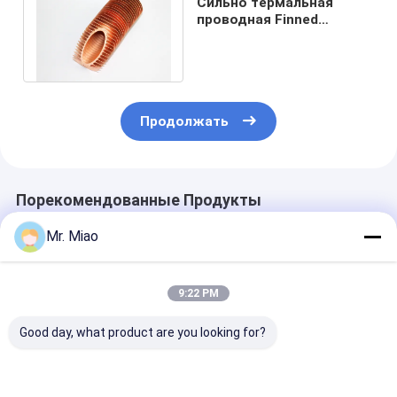
Сильно термальная
проводная Finned
медная трубка для
боилера пользы дома
Продолжать
Порекомендованные Продукты
Mr. Miao
9:22 PM
Good day, what product are you looking for?
Холодная
Объединенная медь
Охладители и
работаемая
или Cupro - трубка
стояки водян