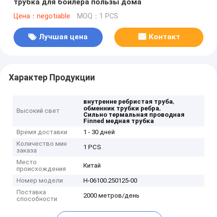
трубка для боилера пользы дома
Цена：negotiable
MOQ：1 PCS
Лучшая цена
Контакт
Характер Продукции
,
внутренне ребристая труба
,
обменник трубки ребра
Высокий свет
Сильно термальная проводная
Finned медная трубка
Время доставки
1 - 30 дней
Количество мин
1 PCS
заказа
Место
Китай
происхождения
Номер модели
H-06100.250125-00
Поставка
2000 метров/день
способности