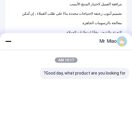
مرافقة العميل لاختيار المنتج الأنسب
تصميم أنبوب زعنفة لاحتياجات محددة بناءً على طلب العملاء ، إن أمكن
معالجة بالرسومات الجاهزة
التعبئة والشحن وفقًا لمتطلبات العملاء
Mr. Miao
R&D
10 سنوات من التطوير ، غطت خطوط الإنتاج تقريبًا جميع أنواع الأنابيب ذات
الزعانف القائمة على البثق
10:17 AM
معالجة.أعلى زعنفة من النحاس أو النيكل النحاسي تصل إلى 10-12 مم ،
زعنفة الألومنيوم 15-16 مم.في غضون ذلك ، الليزر
Good day, what product are you looking for?
تم تطوير أنبوب الزعنفة الملحوم ، الذي له هيكل مشابه من النوع المبثوق ،
مؤخرًا في أحد المشاريع
مع تعاونية ألمانيا.يمكننا لحام مادة زعنفة 8-12 متر بارتفاع 7-10 مم بسلاسة
عملية النقل والدرفلة ، والتي لا تثري نطاق منتجاتنا فحسب ، بل تجعلنا أيضًا
أحد الاثنين
في العالم بأسره يتقن هذه التكنولوجيا.