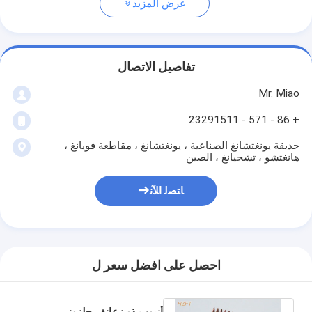
عرض المزيد
تفاصيل الاتصال
Mr. Miao
+ 86 - 571 - 23291511
حديقة يونغتشانغ الصناعية ، يونغتشانغ ، مقاطعة فويانغ ،
هانغتشو ، تشجيانغ ، الصين
ﺎﺘﺼﻟ ﺍﻶﻧ
احصل على افضل سعر ل
أنبوب ذو زعانف حلزوني