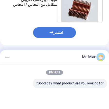
متكامل من النحاس / النحاس
والنيكل مع زعانف عالية
لتكثيف المرجل
استمر
المنتجات الموصى بها
Mr. Miao
9:44 PM
Good day, what product are you looking for?
أنبوب بزعانف نحاسي
عن طريق عملية التشكيل
700 / C44300
يعمل على البارد لتبريد
بالدلفنة ، أنبوب نحاسي
أنبوب ذو زعانف 