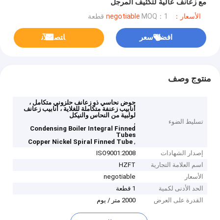
مع زعانف عالية لتكثيف المرجل
الأسعار：negotiable
MOQ：1 قطعة
افضل سعر
ﺎﺘﺼﻟ ﺍﻶﻧ
منتوج وصف
حوض نحاسي ذو زعانف حلزوني متكامل ،
أنابيب زعنفة متكاملة للغلاية ، أنابيب زعانف
لولبية من النحاس والنيكل
تسليط الضوء
,
Condensing Boiler Integral Finned
Tubes
,
Copper Nickel Spiral Finned Tube
إصدار الشهادات
ISO9001:2008
اسم العلامة التجارية
HZFT
الأسعار
negotiable
الحد الأدنى لكمية
1 قطعة
القدرة على العرض
2000 متر / يوم